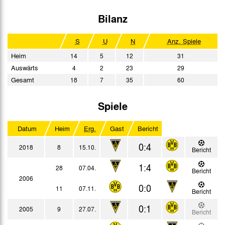
Bilanz
S
U
N
Anz. Spiele
Heim
14
5
12
31
Auswärts
4
2
23
29
Gesamt
18
7
35
60
Spiele
Datum
Heim
Erg.
Gast
Bericht
0:4
2018
8
15.10.
Bericht
1:4
28
07.04.
Bericht
2006
0:0
11
07.11.
Bericht
0:1
2005
9
27.07.
Bericht