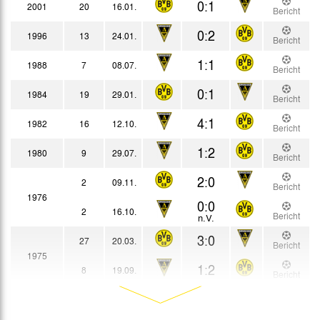
0:1
2001
20
16.01.
Bericht
0:2
1996
13
24.01.
Bericht
1:1
1988
7
08.07.
Bericht
0:1
1984
19
29.01.
Bericht
4:1
1982
16
12.10.
Bericht
1:2
1980
9
29.07.
Bericht
2:0
2
09.11.
Bericht
1976
0:0
2
16.10.
Bericht
n.V.
3:0
27
20.03.
Bericht
1975
1:2
8
19.09.
Bericht
6:0
24
21.02.
Bericht
1974