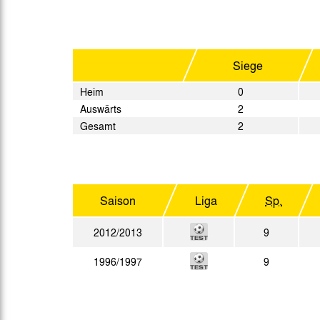
Gegen Rechtsextremismus am Tivoli
Verbotene Symbolik am Tivoli
Siege
Heim
0
Auswärts
2
Gesamt
2
Saison
Liga
Sp.
2012/2013
9
1996/1997
9