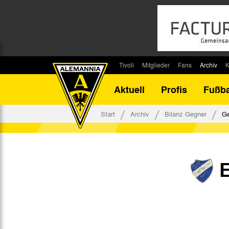
Tivoli
Mitglieder
Fans
Archiv
K
Stadion
Mitglied werden
Fan-Infos
Saisonar
Aktuell
Profis
Fußba
Stadiontouren
Downloads
Fanbeauftragte
Bilanz G
Stadionsprecher
Kontakt
Fanbeirat
Bilanz D
Start
Archiv
Bilanz Gegner
Ge
Anreise
Fan-Klubs
Vereins-H
Tickets
Fanprojekt
Tivoli-His
Veranstaltungen
Ahnentaf
Team Tivoli
Akkreditierungen
Stadionordnung
Stadiongaststätte Klömpchensklub