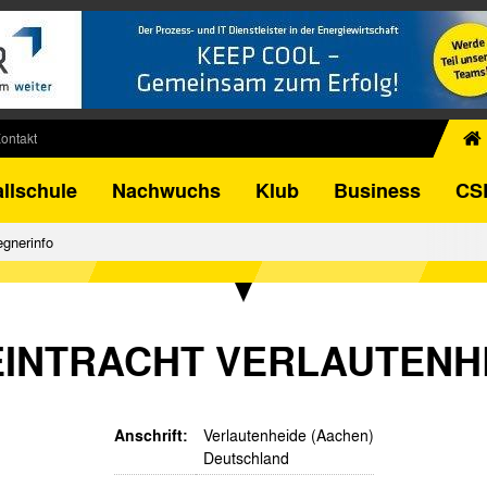
ontakt
chiv
llschule
Nachwuchs
Klub
Business
CS
egner
FB-Pokal
gnerinfo
istorie
torie
el
EINTRACHT VERLAUTENH
Anschrift:
Verlautenheide (Aachen)
Deutschland