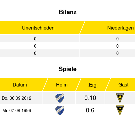
Bilanz
Unentschieden
Niederlagen
0
0
0
0
0
0
Spiele
Datum
Heim
Erg.
Gast
0:10
Do. 06.09.2012
0:6
Mi. 07.08.1996