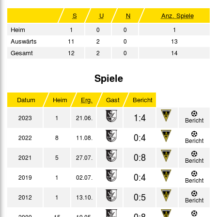
S
U
N
Anz. Spiele
Heim
1
0
0
1
Auswärts
11
2
0
13
Gesamt
12
2
0
14
Spiele
Datum
Heim
Erg.
Gast
Bericht
1:4
2023
1
21.06.
Bericht
0:4
2022
8
11.08.
Bericht
0:8
2021
5
27.07.
Bericht
0:4
2019
1
02.07.
Bericht
0:5
2012
1
13.10.
Bericht
0:8
2009
15
19.05.