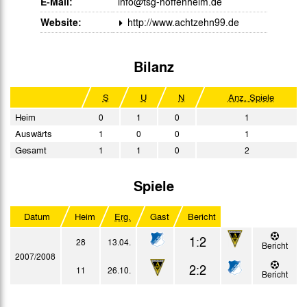
E-Mail:
info@tsg-hoffenheim.de
Website:
http://www.achtzehn99.de
Bilanz
S
U
N
Anz. Spiele
Heim
0
1
0
1
Auswärts
1
0
0
1
Gesamt
1
1
0
2
Spiele
Datum
Heim
Erg.
Gast
Bericht
1:2
28
13.04.
Bericht
2007/2008
2:2
11
26.10.
Bericht