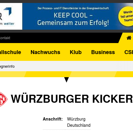
ontakt
chiv
llschule
Nachwuchs
Klub
Business
CS
egner
FB-Pokal
gnerinfo
istorie
torie
el
WÜRZBURGER KICKER
Anschrift:
Würzburg
Deutschland