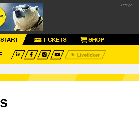
START
TICKETS
SHOP
R
S