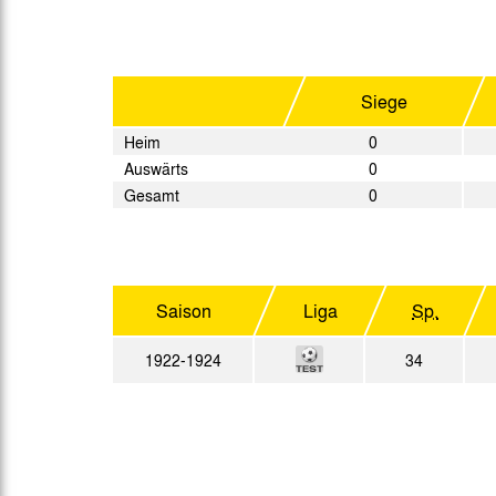
Gegen Rechtsextremismus am Tivoli
Verbotene Symbolik am Tivoli
Siege
Heim
0
Auswärts
0
Gesamt
0
Saison
Liga
Sp.
1922-1924
34