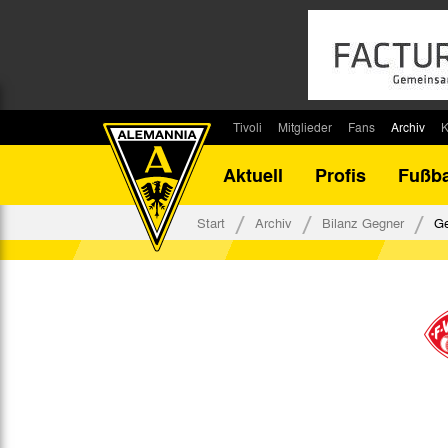
Tivoli
Mitglieder
Fans
Archiv
K
Stadion
Mitglied werden
Fan-Infos
Saisonar
Aktuell
Profis
Fußba
Stadiontouren
Downloads
Fanbeauftragte
Bilanz G
Stadionsprecher
Kontakt
Fanbeirat
Bilanz D
Start
Archiv
Bilanz Gegner
Ge
Anreise
Fan-Klubs
Vereins-H
Tickets
Fanprojekt
Tivoli-His
Veranstaltungen
Ahnentaf
Team Tivoli
Akkreditierungen
Stadionordnung
Stadiongaststätte Klömpchensklub