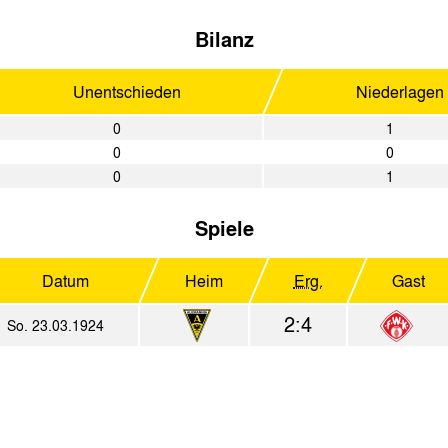
Bilanz
Unentschieden
Niederlagen
0
1
0
0
0
1
Spiele
Datum
Heim
Erg.
Gast
2:4
So. 23.03.1924