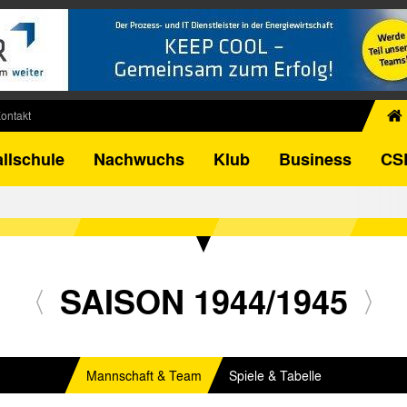
ontakt
chiv
llschule
Nachwuchs
Klub
Business
CS
egner
FB-Pokal
istorie
torie
el
SAISON 1944/1945
Mannschaft & Team
Spiele & Tabelle