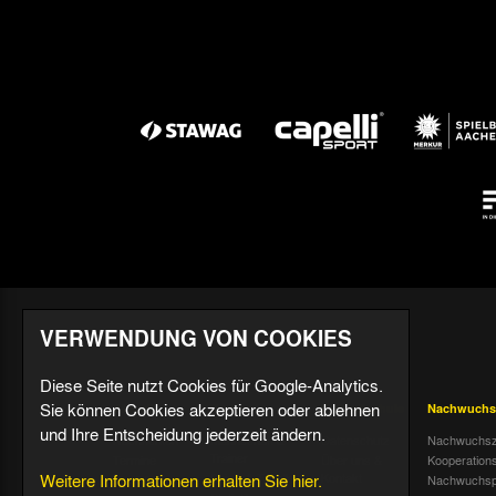
VERWENDUNG VON COOKIES
Diese Seite nutzt Cookies für Google-Analytics.
Sie können Cookies akzeptieren oder ablehnen
Aktuell
Profis
Fußballschule
Nachwuchs
und Ihre Entscheidung jederzeit ändern.
Nachrichten
Mannschaft &
Datenschutz
Nachwuchsz
Trainer
Termine
Über uns &
Kooperation
Weitere Informationen erhalten Sie hier.
Spiele & Tabelle
Kontakt
Tivoli Echo
Nachwuchsp