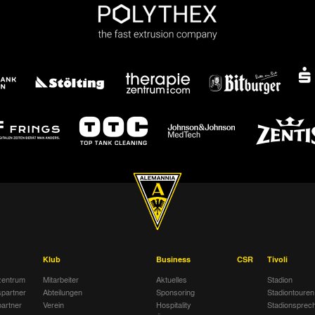
Klub
Business
CSR
Tivoli
entrum
Mitarbeiter
Aktuelles
Stadion
spartner
Abteilungen
Sponsoring
Stadiontouren
artner
Verein
Hospitality
Stadionsprec