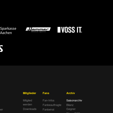
Mitglieder
Fans
Archiv
Mitglied
Fan-Infos
Saisonarchiv
werden
Fanbeauftragte
Bilanz
Downloads
Gegner
her
Fanbeirat