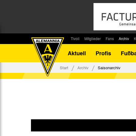
Tivoli
Mitglieder
Fans
Archiv
K
Stadion
Mitglied werden
Fan-Infos
Saisonar
Aktuell
Profis
Fußba
Stadiontouren
Downloads
Fanbeauftragte
Bilanz G
Stadionsprecher
Kontakt
Fanbeirat
Bilanz D
Start
Archiv
Saisonarchiv
Anreise
Fan-Klubs
Vereins-H
Tickets
Fanprojekt
Tivoli-His
Veranstaltungen
Ahnentaf
Team Tivoli
Akkreditierungen
Stadionordnung
Stadiongaststätte Klömpchensklub