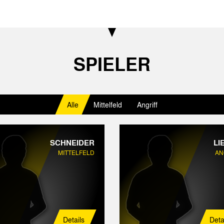
SPIELER
Alle
Mittelfeld
Angriff
SCHNEIDER
LI
MITTELFELD
AN
Details
Deta