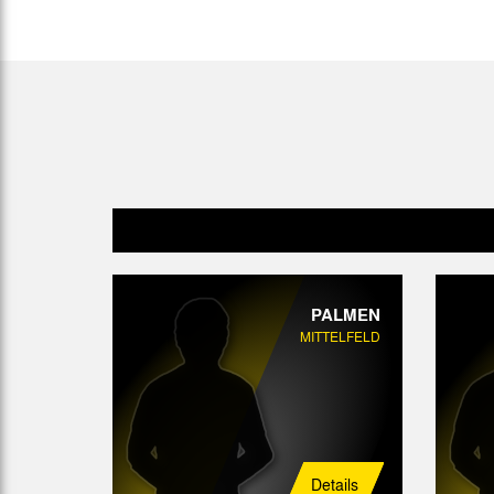
Gegen Rechtsextremismus am Tivoli
Verbotene Symbolik am Tivoli
PALMEN
MITTELFELD
Details