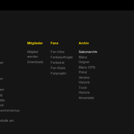
Mitglieder
Fans
Archiv
Mitglied
Fan-Infos
Saisonarchiv
werden
Fanbeauftragte
Bilanz
Downloads
Gegner
her
Fanbeirat
Bilanz DFB-
Fan-Klubs
Pokal
Fanprojekt
Vereins-
en
Historie
Tivoli-
gen
Historie
ng
Ahnentafel
ätte
lub
sextremismus
mbolik am