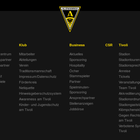
Klub
Business
CSR
Tivoli
entrum
Mitarbeiter
Aktuelles
Stadion
spartner
Abteilungen
Sponsoring
Stadiontouren
artner
Verein
Hospitality
Stadionsprec
Traditionsmannschaft
Öcher
Anreise
tz
Stammspieler
Impressum/Datenschutz
Tickets
iele
Partner
Förderkreis
Veranstaltung
Spielminuten-
Netiquette
Team Tivoli
Sponsoring
Hinweisgeberschutzsystem
Akkreditierun
Ansprechpartner
Awareness am Tivoli
Stadionordnu
Stellenanzeigen
Kinder- und Jugendschutz
Stadiongastst
Jobbörse
am Tivoli
Klömpchensk
Gegen Recht
am Tivoli
Verbotene Sy
Tivoli