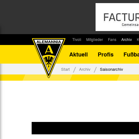
Tivoli
Mitglieder
Fans
Archiv
K
Stadion
Mitglied werden
Fan-Infos
Saisonar
Aktuell
Profis
Fußba
Stadiontouren
Downloads
Fanbeauftragte
Bilanz G
Stadionsprecher
Kontakt
Fanbeirat
Bilanz D
Start
Archiv
Saisonarchiv
Anreise
Fan-Klubs
Vereins-H
Tickets
Fanprojekt
Tivoli-His
Veranstaltungen
Ahnentaf
Team Tivoli
Akkreditierungen
Stadionordnung
Stadiongaststätte Klömpchensklub