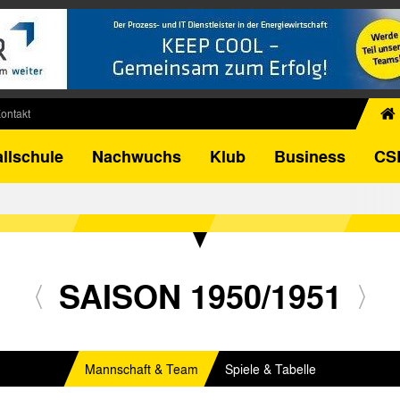
ontakt
chiv
llschule
Nachwuchs
Klub
Business
CS
egner
FB-Pokal
istorie
torie
el
SAISON 1950/1951
Mannschaft & Team
Spiele & Tabelle