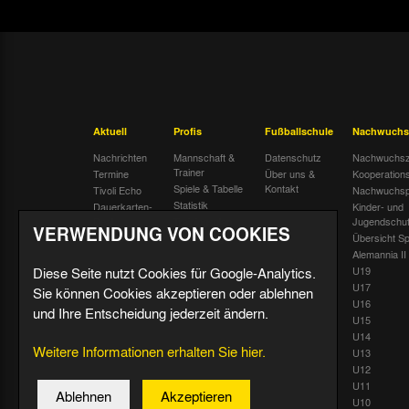
Aktuell
Profis
Fußballschule
Nachwuchs
Nachrichten
Mannschaft &
Datenschutz
Nachwuchsz
Trainer
Termine
Über uns &
Kooperation
Spiele & Tabelle
Kontakt
Tivoli Echo
Nachwuchsp
Statistik
Dauerkarten-
Kinder- und
Deal
Trainingsplan
Jugendschu
VERWENDUNG VON COOKIES
Radiostream
Geburtstage
Übersicht Sp
Alemannia II
Diese Seite nutzt Cookies für Google-Analytics.
U19
U17
Sie können Cookies akzeptieren oder ablehnen
U16
und Ihre Entscheidung jederzeit ändern.
U15
U14
Weitere Informationen erhalten Sie hier.
U13
U12
U11
Ablehnen
Akzeptieren
U10