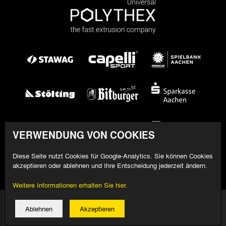
VERWENDUNG VON COOKIES
Diese Seite nutzt Cookies für Google-Analytics. Sie können Cookies
akzeptieren oder ablehnen und Ihre Entscheidung jederzeit ändern.
Weitere Informationen erhalten Sie hier.
© 2026 Alemannia Aachen - Alle Rechte vorbehalten
Ablehnen
Akzeptieren
Impressum/Datenschutz