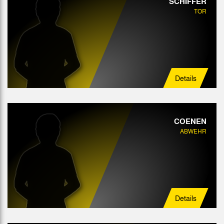
SCHIFFER
Abwehr
TOR
Mittelfeld
Angriff
Details
COENEN
ABWEHR
Details