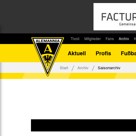
Tivoli
Mitglieder
Fans
Archiv
K
Stadion
Mitglied werden
Fan-Infos
Saisonar
Aktuell
Profis
Fußba
Stadiontouren
Downloads
Fanbeauftragte
Bilanz G
Stadionsprecher
Kontakt
Fanbeirat
Bilanz D
Start
Archiv
Saisonarchiv
Anreise
Fan-Klubs
Vereins-H
Tickets
Fanprojekt
Tivoli-His
Veranstaltungen
Ahnentaf
Team Tivoli
Akkreditierungen
Stadionordnung
Stadiongaststätte Klömpchensklub