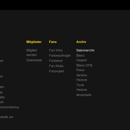
Mitglieder
Fans
Archiv
Mitglied
Fan-Infos
Saisonarchiv
werden
Fanbeauftragte
Bilanz
Downloads
Gegner
her
Fanbeirat
Bilanz DFB-
Fan-Klubs
Pokal
Fanprojekt
Vereins-
en
Historie
Tivoli-
gen
Historie
ng
Ahnentafel
ätte
lub
sextremismus
mbolik am