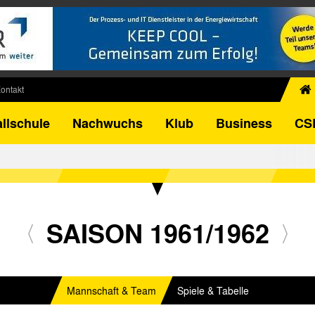
ontakt
chiv
llschule
Nachwuchs
Klub
Business
CS
egner
FB-Pokal
istorie
torie
el
SAISON 1961/1962
Mannschaft & Team
Spiele & Tabelle