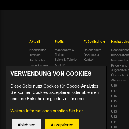
Aktuell
Profis
Fußballschule
Nachwuchs
Nachrichten
Mannschaft &
Datenschutz
Nachwuchsz
Trainer
Termine
Über uns &
Kooperation
Spiele & Tabelle
Kontakt
Tivoli Echo
Nachwuchsp
Statistik
Dauerkarten-
Kinder- und
Deal
Trainingsplan
Jugendschu
VERWENDUNG VON COOKIES
Radiostream
Geburtstage
Übersicht Sp
Alemannia II
Diese Seite nutzt Cookies für Google-Analytics.
U19
U17
Sie können Cookies akzeptieren oder ablehnen
U16
und Ihre Entscheidung jederzeit ändern.
U15
U14
Weitere Informationen erhalten Sie hier.
U13
U12
U11
Ablehnen
Akzeptieren
U10