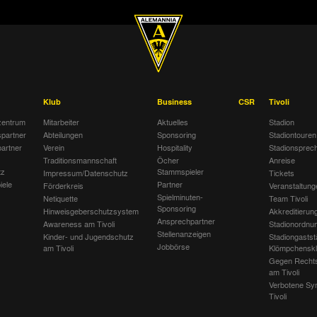
Klub
Business
CSR
Tivoli
entrum
Mitarbeiter
Aktuelles
Stadion
spartner
Abteilungen
Sponsoring
Stadiontouren
artner
Verein
Hospitality
Stadionsprec
Traditionsmannschaft
Öcher
Anreise
tz
Stammspieler
Impressum/Datenschutz
Tickets
iele
Partner
Förderkreis
Veranstaltung
Spielminuten-
Netiquette
Team Tivoli
Sponsoring
Hinweisgeberschutzsystem
Akkreditierun
Ansprechpartner
Awareness am Tivoli
Stadionordnu
Stellenanzeigen
Kinder- und Jugendschutz
Stadiongastst
Jobbörse
am Tivoli
Klömpchensk
Gegen Recht
am Tivoli
Verbotene Sy
Tivoli