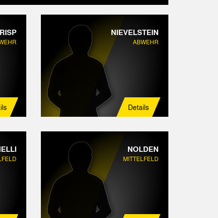
RISP
NIEVELSTEIN
WEHR
ABWEHR
ils
Details
ELLI
NOLDEN
LFELD
MITTELFELD