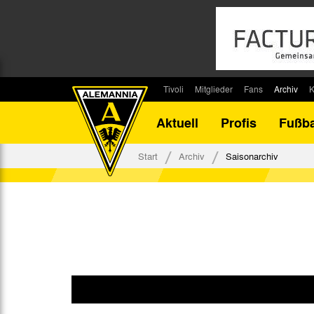
Tivoli
Mitglieder
Fans
Archiv
K
Stadion
Mitglied werden
Fan-Infos
Saisonar
Aktuell
Profis
Fußba
Stadiontouren
Downloads
Fanbeauftragte
Bilanz G
Stadionsprecher
Kontakt
Fanbeirat
Bilanz D
Start
Archiv
Saisonarchiv
Anreise
Fan-Klubs
Vereins-H
Tickets
Fanprojekt
Tivoli-His
Veranstaltungen
Ahnentaf
Team Tivoli
Akkreditierungen
Stadionordnung
Stadiongaststätte Klömpchensklub