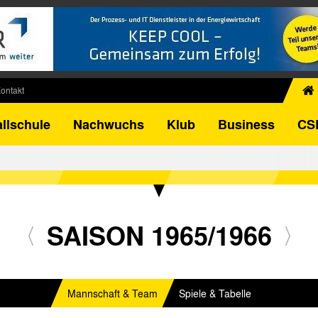
ontakt
chiv
llschule
Nachwuchs
Klub
Business
CS
egner
FB-Pokal
istorie
torie
el
SAISON 1965/1966
Mannschaft & Team
Spiele & Tabelle