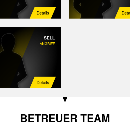
Details
Deta
SELL
ANGRIFF
Details
BETREUER TEAM