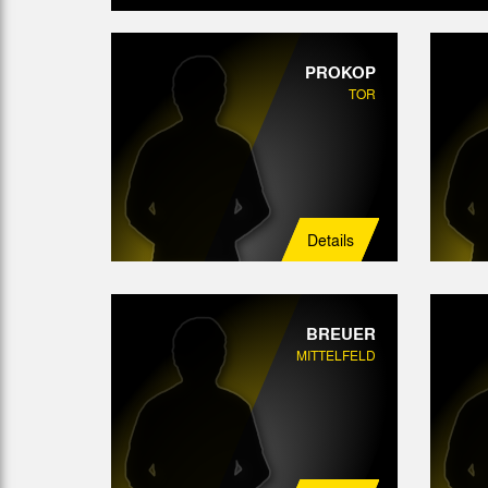
PROKOP
TOR
Details
BREUER
MITTELFELD