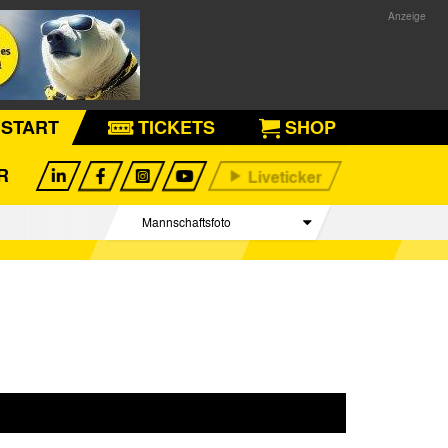
START
TICKETS
SHOP
R
Mannschaftsfoto
Spieler
Betreuer Team