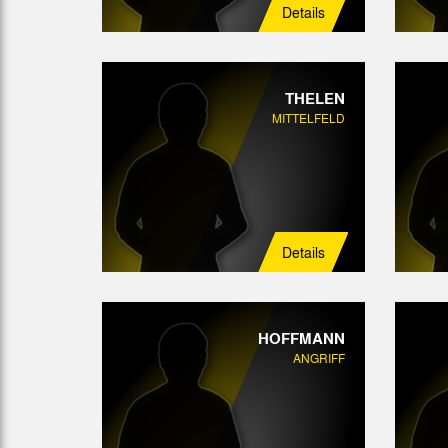
Details
THELEN
MITTELFELD
Details
HOFFMANN
ANGRIFF