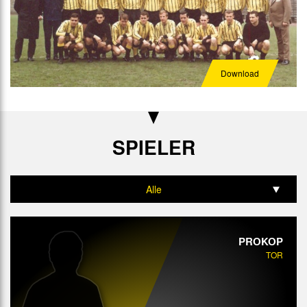
Download
SPIELER
Alle
Tor
PROKOP
Abwehr
TOR
Mittelfeld
Angriff