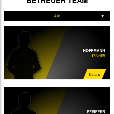
BETREUER TEAM
Alle
Trainer
HOFFMANN
TRAINER
Details
PFEIFFER