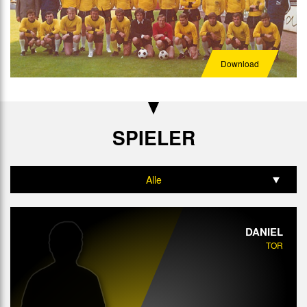
Download
SPIELER
Alle
Tor
DANIEL
Abwehr
TOR
Mittelfeld
Angriff