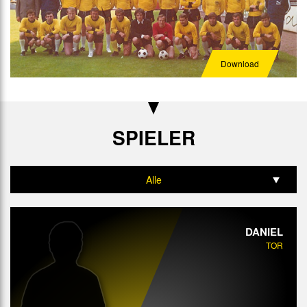
Download
SPIELER
Alle
Tor
DANIEL
Abwehr
TOR
Mittelfeld
Angriff