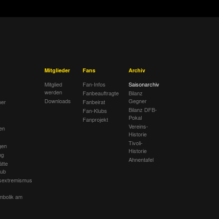
Mitglieder
Fans
Archiv
Mitglied
Fan-Infos
Saisonarchiv
werden
Fanbeauftragte
Bilanz
Downloads
Gegner
her
Fanbeirat
Bilanz DFB-
Fan-Klubs
Pokal
Fanprojekt
Vereins-
en
Historie
Tivoli-
gen
Historie
ng
Ahnentafel
ätte
lub
sextremismus
mbolik am