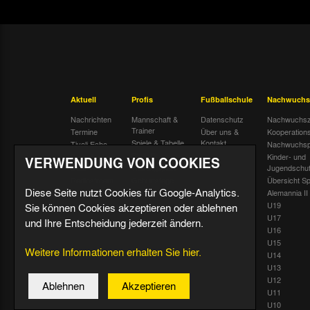
Aktuell
Profis
Fußballschule
Nachwuchs
Nachrichten
Mannschaft &
Datenschutz
Nachwuchsz
Trainer
Termine
Über uns &
Kooperation
Spiele & Tabelle
Kontakt
Tivoli Echo
Nachwuchsp
Statistik
Dauerkarten-
Kinder- und
VERWENDUNG VON COOKIES
Deal
Trainingsplan
Jugendschu
Radiostream
Geburtstage
Übersicht Sp
Diese Seite nutzt Cookies für Google-Analytics.
Alemannia II
U19
Sie können Cookies akzeptieren oder ablehnen
U17
und Ihre Entscheidung jederzeit ändern.
U16
U15
Weitere Informationen erhalten Sie hier.
U14
U13
U12
Ablehnen
Akzeptieren
U11
U10