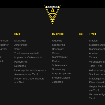
Klub
Business
CSR
Tivoli
entrum
Mitarbeiter
Aktuelles
Stadion
spartner
Abteilungen
Sponsoring
Stadiontouren
artner
Verein
Hospitality
Stadionsprec
Traditionsmannschaft
Öcher
Anreise
tz
Stammspieler
Impressum/Datenschutz
Tickets
iele
Partner
Förderkreis
Veranstaltung
Spielminuten-
Netiquette
Team Tivoli
Sponsoring
Hinweisgeberschutzsystem
Akkreditierun
Ansprechpartner
Awareness am Tivoli
Stadionordnu
Stellenanzeigen
Kinder- und Jugendschutz
Stadiongastst
Jobbörse
am Tivoli
Klömpchensk
Gegen Recht
am Tivoli
Verbotene Sy
Tivoli