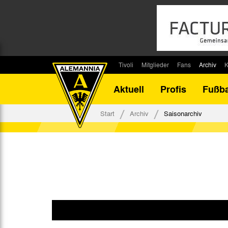
Tivoli
Mitglieder
Fans
Archiv
K
Stadion
Mitglied werden
Fan-Infos
Saisonar
Aktuell
Profis
Fußba
Stadiontouren
Downloads
Fanbeauftragte
Bilanz G
Stadionsprecher
Kontakt
Fanbeirat
Bilanz D
Start
Archiv
Saisonarchiv
Anreise
Fan-Klubs
Vereins-H
Tickets
Fanprojekt
Tivoli-His
Veranstaltungen
Ahnentaf
Team Tivoli
Akkreditierungen
Stadionordnung
Stadiongaststätte Klömpchensklub