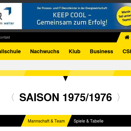
ontakt
chiv
llschule
Nachwuchs
Klub
Business
CS
egner
FB-Pokal
istorie
torie
el
SAISON 1975/1976
Mannschaft & Team
Spiele & Tabelle