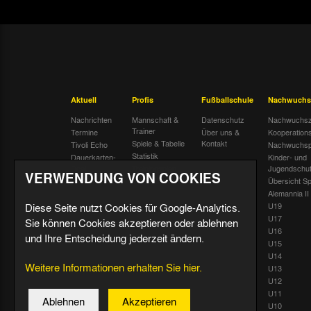
Aktuell
Profis
Fußballschule
Nachwuchs
Nachrichten
Mannschaft &
Datenschutz
Nachwuchsz
Trainer
Termine
Über uns &
Kooperation
Spiele & Tabelle
Kontakt
Tivoli Echo
Nachwuchsp
Statistik
Dauerkarten-
Kinder- und
Deal
Trainingsplan
Jugendschu
VERWENDUNG VON COOKIES
Radiostream
Geburtstage
Übersicht Sp
Alemannia II
Diese Seite nutzt Cookies für Google-Analytics.
U19
U17
Sie können Cookies akzeptieren oder ablehnen
U16
und Ihre Entscheidung jederzeit ändern.
U15
U14
Weitere Informationen erhalten Sie hier.
U13
U12
U11
Ablehnen
Akzeptieren
U10