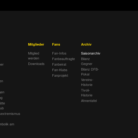
Mitglieder
Fans
Archiv
Mitglied
Fan-Infos
Saisonarchiv
werden
Fanbeauftragte
Bilanz
Downloads
Gegner
her
Fanbeirat
Bilanz DFB-
Fan-Klubs
Pokal
Fanprojekt
Vereins-
en
Historie
Tivoli-
gen
Historie
ng
Ahnentafel
ätte
lub
sextremismus
mbolik am