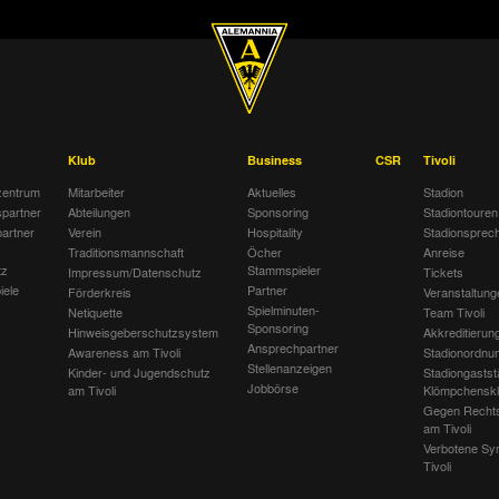
Klub
Business
CSR
Tivoli
entrum
Mitarbeiter
Aktuelles
Stadion
spartner
Abteilungen
Sponsoring
Stadiontouren
artner
Verein
Hospitality
Stadionsprec
Traditionsmannschaft
Öcher
Anreise
tz
Stammspieler
Impressum/Datenschutz
Tickets
iele
Partner
Förderkreis
Veranstaltung
Spielminuten-
Netiquette
Team Tivoli
Sponsoring
Hinweisgeberschutzsystem
Akkreditierun
Ansprechpartner
Awareness am Tivoli
Stadionordnu
Stellenanzeigen
Kinder- und Jugendschutz
Stadiongastst
Jobbörse
am Tivoli
Klömpchensk
Gegen Recht
am Tivoli
Verbotene Sy
Tivoli