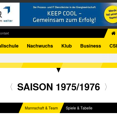
ontakt
chiv
llschule
Nachwuchs
Klub
Business
CS
egner
FB-Pokal
istorie
torie
el
SAISON 1975/1976
Mannschaft & Team
Spiele & Tabelle