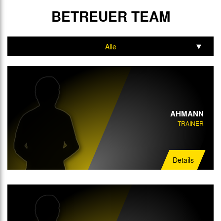
BETREUER TEAM
Alle
Trainer
AHMANN
TRAINER
Details