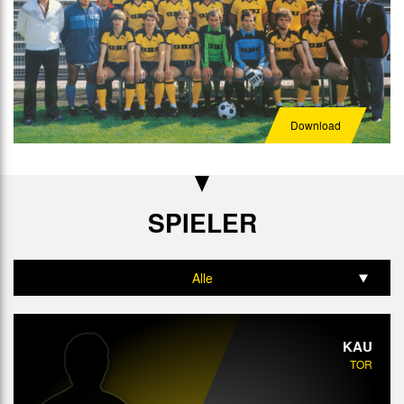
Download
SPIELER
Alle
Tor
KAU
Abwehr
TOR
Mittelfeld