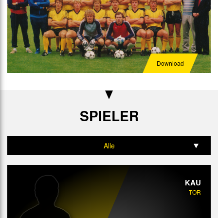
Download
SPIELER
Alle
Tor
KAU
Abwehr
TOR
Mittelfeld