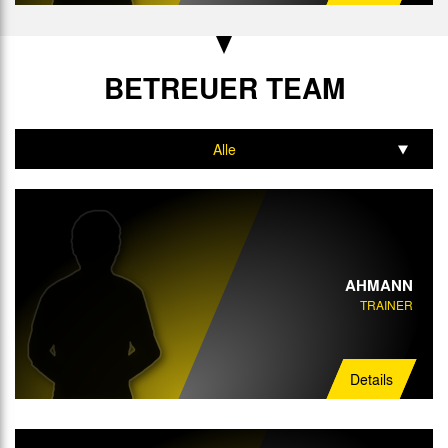
BETREUER TEAM
Alle
Trainer
AHMANN
TRAINER
Details