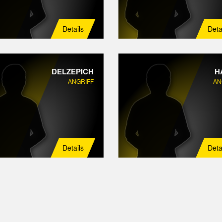
Details
Deta
DELZEPICH
H
ANGRIFF
AN
Details
Deta