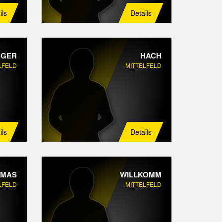
ils
Details
NGER
HACH
LFELD
MITTELFELD
ils
Details
OMAS
WILLKOMM
LFELD
MITTELFELD