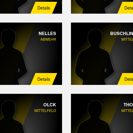
Details
Deta
NELLES
BUSCHLI
ABWEHR
MITTE
Details
Deta
OLCK
TH
MITTELFELD
MITTE