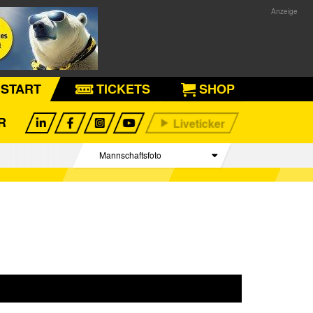
START
TICKETS
SHOP
R
Mannschaftsfoto
Spieler
Betreuer Team