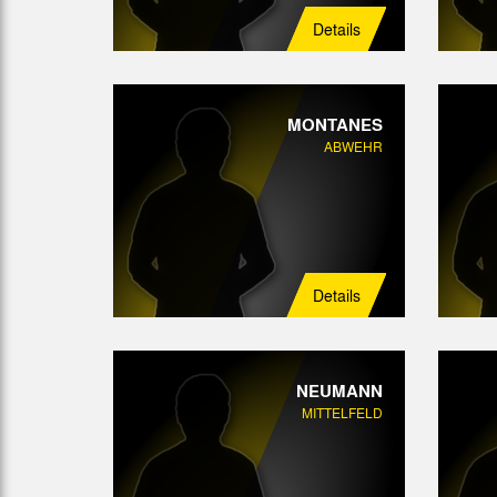
Details
MONTANES
ABWEHR
Details
NEUMANN
MITTELFELD