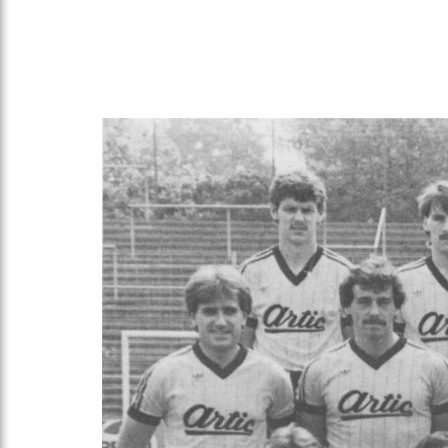
Gegen Rechtsextremismus am Tivoli
Verbotene Symbolik am Tivoli