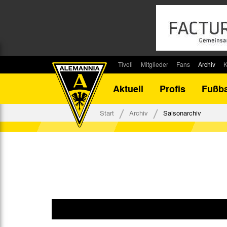
Tivoli
Mitglieder
Fans
Archiv
K
Stadion
Mitglied werden
Fan-Infos
Saisonar
Aktuell
Profis
Fußba
Stadiontouren
Downloads
Fanbeauftragte
Bilanz G
Stadionsprecher
Kontakt
Fanbeirat
Bilanz D
Start
Archiv
Saisonarchiv
Anreise
Fan-Klubs
Vereins-H
Tickets
Fanprojekt
Tivoli-His
Veranstaltungen
Ahnentaf
Team Tivoli
Akkreditierungen
Stadionordnung
Stadiongaststätte Klömpchensklub