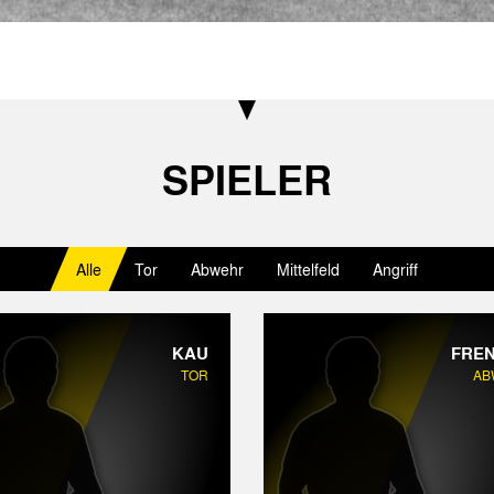
SPIELER
Alle
Tor
Abwehr
Mittelfeld
Angriff
KAU
FRE
TOR
AB