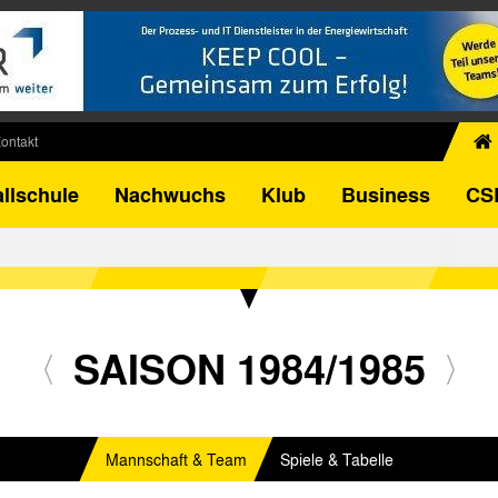
ontakt
chiv
llschule
Nachwuchs
Klub
Business
CS
egner
FB-Pokal
istorie
torie
el
SAISON 1984/1985
Mannschaft & Team
Spiele & Tabelle