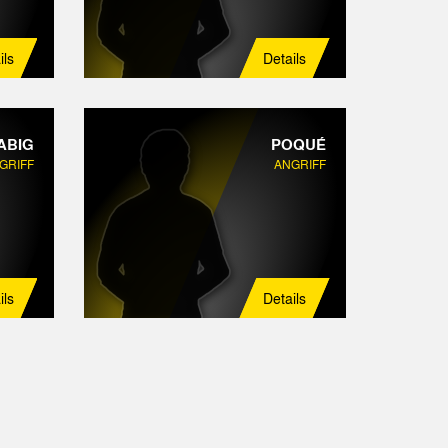
ils
Details
ABIG
POQUÉ
GRIFF
ANGRIFF
ils
Details