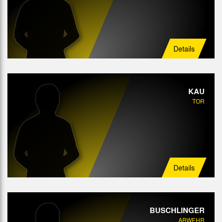
Angriff
Details
KAU
TOR
Details
BUSCHLINGER
ABWEHR