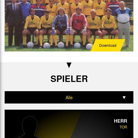
Download
SPIELER
Alle
Tor
HERR
Abwehr
TOR
Mittelfeld