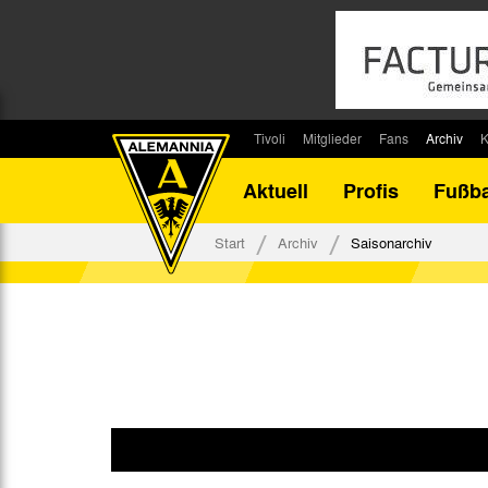
Tivoli
Mitglieder
Fans
Archiv
K
Stadion
Mitglied werden
Fan-Infos
Saisonar
Aktuell
Profis
Fußba
Stadiontouren
Downloads
Fanbeauftragte
Bilanz G
Stadionsprecher
Kontakt
Fanbeirat
Bilanz D
Start
Archiv
Saisonarchiv
Anreise
Fan-Klubs
Vereins-H
Tickets
Fanprojekt
Tivoli-His
Veranstaltungen
Ahnentaf
Team Tivoli
Akkreditierungen
Stadionordnung
Stadiongaststätte Klömpchensklub