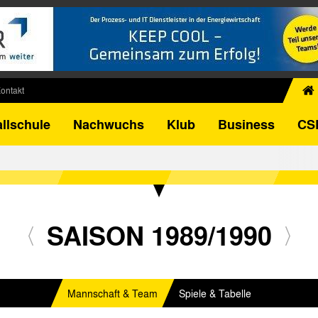
ontakt
chiv
llschule
Nachwuchs
Klub
Business
CS
egner
FB-Pokal
istorie
torie
el
SAISON 1989/1990
Mannschaft & Team
Spiele & Tabelle