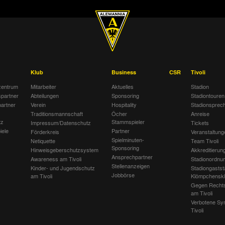
Klub
Business
CSR
Tivoli
entrum
Mitarbeiter
Aktuelles
Stadion
spartner
Abteilungen
Sponsoring
Stadiontouren
artner
Verein
Hospitality
Stadionsprec
Traditionsmannschaft
Öcher
Anreise
tz
Stammspieler
Impressum/Datenschutz
Tickets
iele
Partner
Förderkreis
Veranstaltung
Spielminuten-
Netiquette
Team Tivoli
Sponsoring
Hinweisgeberschutzsystem
Akkreditierun
Ansprechpartner
Awareness am Tivoli
Stadionordnu
Stellenanzeigen
Kinder- und Jugendschutz
Stadiongastst
Jobbörse
am Tivoli
Klömpchensk
Gegen Recht
am Tivoli
Verbotene Sy
Tivoli