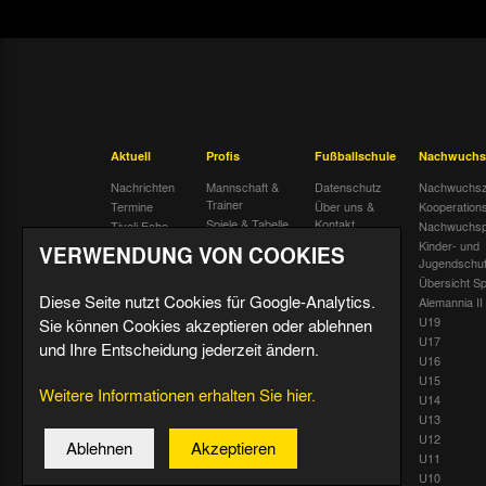
Aktuell
Profis
Fußballschule
Nachwuchs
Nachrichten
Mannschaft &
Datenschutz
Nachwuchsz
Trainer
Termine
Über uns &
Kooperation
Spiele & Tabelle
Kontakt
Tivoli Echo
Nachwuchsp
Statistik
Dauerkarten-
Kinder- und
VERWENDUNG VON COOKIES
Deal
Trainingsplan
Jugendschu
Radiostream
Geburtstage
Übersicht Sp
Diese Seite nutzt Cookies für Google-Analytics.
Alemannia II
U19
Sie können Cookies akzeptieren oder ablehnen
U17
und Ihre Entscheidung jederzeit ändern.
U16
U15
Weitere Informationen erhalten Sie hier.
U14
U13
U12
Ablehnen
Akzeptieren
U11
U10