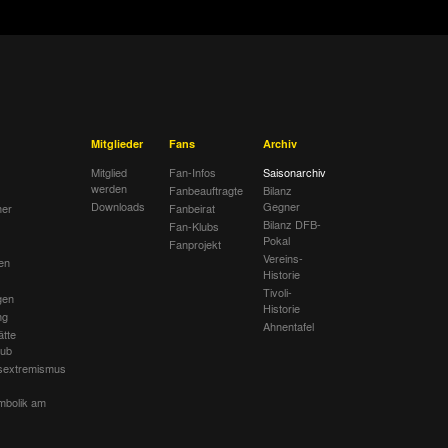
Mitglieder
Fans
Archiv
Mitglied
Fan-Infos
Saisonarchiv
werden
Fanbeauftragte
Bilanz
Downloads
Gegner
her
Fanbeirat
Bilanz DFB-
Fan-Klubs
Pokal
Fanprojekt
Vereins-
en
Historie
Tivoli-
gen
Historie
ng
Ahnentafel
ätte
lub
sextremismus
mbolik am