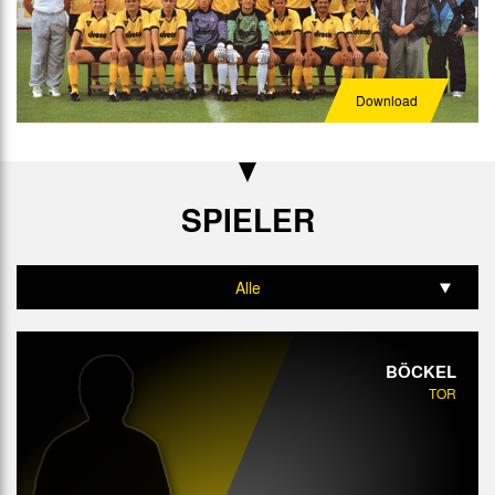
Download
SPIELER
Alle
Tor
BÖCKEL
Abwehr
TOR
Mittelfeld
Angriff