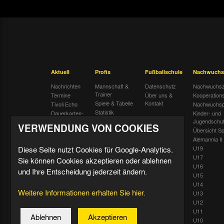
Aktuell
Profis
Fußballschule
Nachwuchs
Nachrichten
Mannschaft &
Datenschutz
Nachwuchsz
Trainer
Termine
Über uns &
Kooperation
Spiele & Tabelle
Kontakt
Tivoli Echo
Nachwuchsp
Statistik
Dauerkarten-
Kinder- und
Deal
Trainingsplan
Jugendschu
VERWENDUNG VON COOKIES
Radiostream
Geburtstage
Übersicht Sp
Alemannia II
Diese Seite nutzt Cookies für Google-Analytics.
U19
U17
Sie können Cookies akzeptieren oder ablehnen
U16
und Ihre Entscheidung jederzeit ändern.
U15
U14
Weitere Informationen erhalten Sie hier.
U13
U12
U11
Ablehnen
Akzeptieren
U10