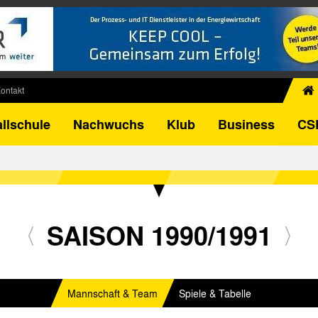
ontakt
chiv
llschule
Nachwuchs
Klub
Business
CS
egner
FB-Pokal
istorie
torie
el
SAISON 1990/1991
Mannschaft & Team
Spiele & Tabelle