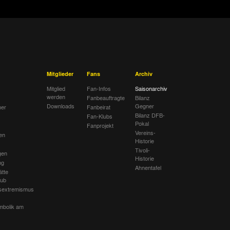
Mitglieder
Fans
Archiv
Mitglied
Fan-Infos
Saisonarchiv
werden
Fanbeauftragte
Bilanz
Downloads
Gegner
her
Fanbeirat
Bilanz DFB-
Fan-Klubs
Pokal
Fanprojekt
Vereins-
en
Historie
Tivoli-
gen
Historie
ng
Ahnentafel
ätte
lub
sextremismus
mbolik am