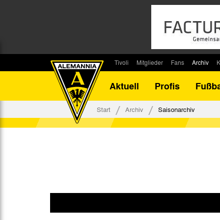
Tivoli
Mitglieder
Fans
Archiv
K
Stadion
Mitglied werden
Fan-Infos
Saisonar
Aktuell
Profis
Fußba
Stadiontouren
Downloads
Fanbeauftragte
Bilanz G
Stadionsprecher
Kontakt
Fanbeirat
Bilanz D
Start
Archiv
Saisonarchiv
Anreise
Fan-Klubs
Vereins-H
Tickets
Fanprojekt
Tivoli-His
Veranstaltungen
Ahnentaf
Team Tivoli
Akkreditierungen
Stadionordnung
Stadiongaststätte Klömpchensklub