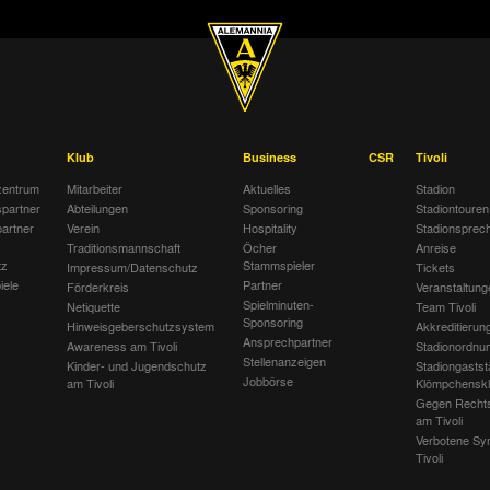
Klub
Business
CSR
Tivoli
entrum
Mitarbeiter
Aktuelles
Stadion
spartner
Abteilungen
Sponsoring
Stadiontouren
artner
Verein
Hospitality
Stadionsprec
Traditionsmannschaft
Öcher
Anreise
tz
Stammspieler
Impressum/Datenschutz
Tickets
iele
Partner
Förderkreis
Veranstaltung
Spielminuten-
Netiquette
Team Tivoli
Sponsoring
Hinweisgeberschutzsystem
Akkreditierun
Ansprechpartner
Awareness am Tivoli
Stadionordnu
Stellenanzeigen
Kinder- und Jugendschutz
Stadiongastst
Jobbörse
am Tivoli
Klömpchensk
Gegen Recht
am Tivoli
Verbotene Sy
Tivoli