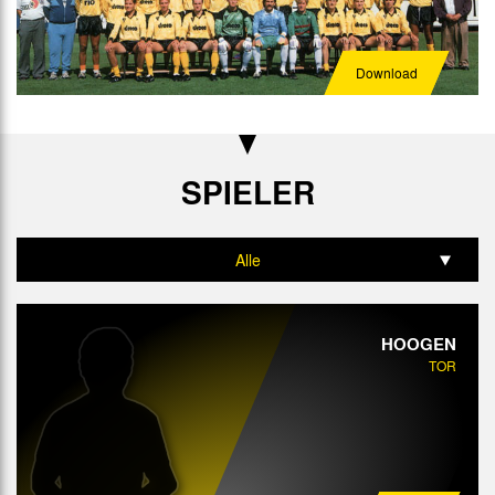
Download
SPIELER
Alle
Tor
HOOGEN
Abwehr
TOR
Mittelfeld
Angriff