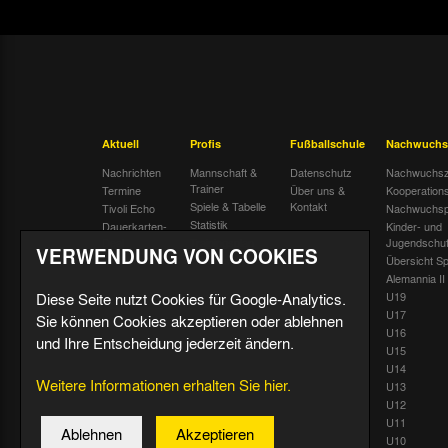
Aktuell
Profis
Fußballschule
Nachwuchs
Nachrichten
Mannschaft &
Datenschutz
Nachwuchsz
Trainer
Termine
Über uns &
Kooperation
Spiele & Tabelle
Kontakt
Tivoli Echo
Nachwuchsp
Statistik
Dauerkarten-
Kinder- und
Deal
Trainingsplan
Jugendschu
VERWENDUNG VON COOKIES
Radiostream
Geburtstage
Übersicht Sp
Alemannia II
Diese Seite nutzt Cookies für Google-Analytics.
U19
U17
Sie können Cookies akzeptieren oder ablehnen
U16
und Ihre Entscheidung jederzeit ändern.
U15
U14
Weitere Informationen erhalten Sie hier.
U13
U12
U11
Ablehnen
Akzeptieren
U10