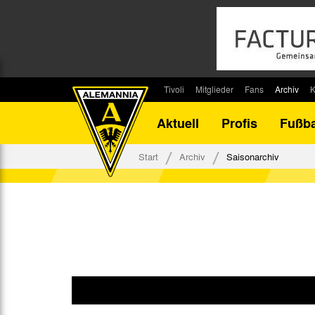
Tivoli
Mitglieder
Fans
Archiv
K
Stadion
Mitglied werden
Fan-Infos
Saisonar
Aktuell
Profis
Fußba
Stadiontouren
Downloads
Fanbeauftragte
Bilanz G
Stadionsprecher
Kontakt
Fanbeirat
Bilanz D
Start
Archiv
Saisonarchiv
Anreise
Fan-Klubs
Vereins-H
Tickets
Fanprojekt
Tivoli-His
Veranstaltungen
Ahnentaf
Team Tivoli
Akkreditierungen
Stadionordnung
Stadiongaststätte Klömpchensklub