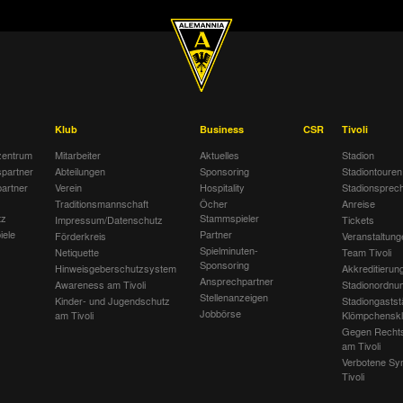
Klub
Business
CSR
Tivoli
entrum
Mitarbeiter
Aktuelles
Stadion
spartner
Abteilungen
Sponsoring
Stadiontouren
artner
Verein
Hospitality
Stadionsprec
Traditionsmannschaft
Öcher
Anreise
tz
Stammspieler
Impressum/Datenschutz
Tickets
iele
Partner
Förderkreis
Veranstaltung
Spielminuten-
Netiquette
Team Tivoli
Sponsoring
Hinweisgeberschutzsystem
Akkreditierun
Ansprechpartner
Awareness am Tivoli
Stadionordnu
Stellenanzeigen
Kinder- und Jugendschutz
Stadiongastst
Jobbörse
am Tivoli
Klömpchensk
Gegen Recht
am Tivoli
Verbotene Sy
Tivoli