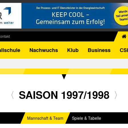
ontakt
chiv
llschule
Nachwuchs
Klub
Business
CS
egner
FB-Pokal
istorie
torie
el
SAISON 1997/1998
Mannschaft & Team
Spiele & Tabelle