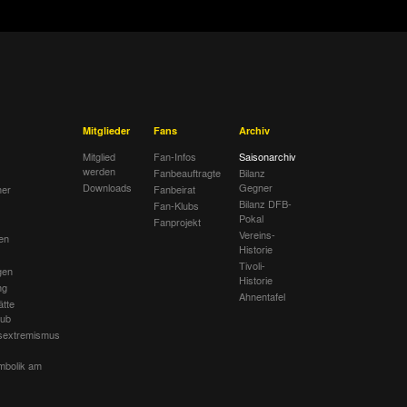
Mitglieder
Fans
Archiv
Mitglied
Fan-Infos
Saisonarchiv
werden
Fanbeauftragte
Bilanz
Downloads
Gegner
her
Fanbeirat
Bilanz DFB-
Fan-Klubs
Pokal
Fanprojekt
Vereins-
en
Historie
Tivoli-
gen
Historie
ng
Ahnentafel
ätte
lub
sextremismus
mbolik am