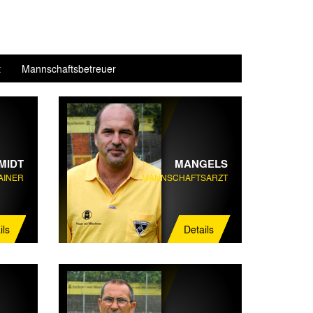
t
Mannschaftsbetreuer
MIDT
MANGELS
AINER
MANNSCHAFTSARZT
ils
Details