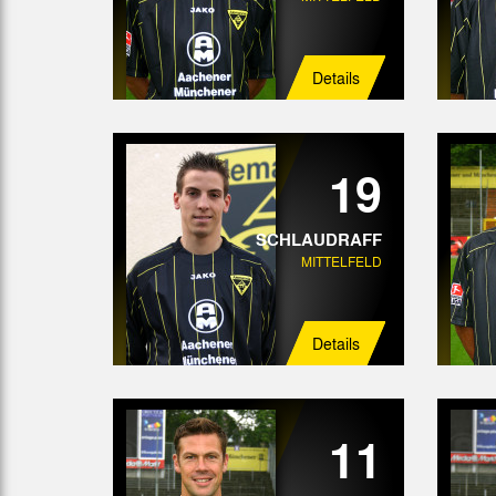
Details
19
SCHLAUDRAFF
MITTELFELD
Details
11