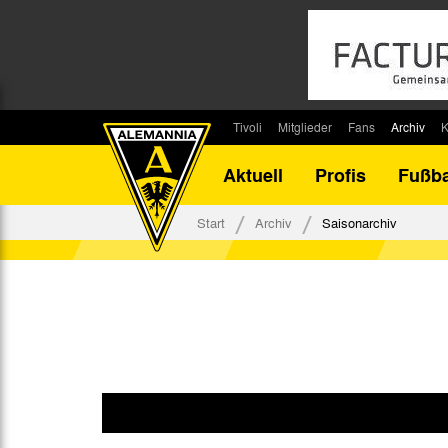
Tivoli
Mitglieder
Fans
Archiv
K
Stadion
Mitglied werden
Fan-Infos
Saisonar
Aktuell
Profis
Fußba
Stadiontouren
Downloads
Fanbeauftragte
Bilanz G
Stadionsprecher
Kontakt
Fanbeirat
Bilanz D
Start
Archiv
Saisonarchiv
Anreise
Fan-Klubs
Vereins-H
Tickets
Fanprojekt
Tivoli-His
Veranstaltungen
Ahnentaf
Team Tivoli
Akkreditierungen
Stadionordnung
Stadiongaststätte Klömpchensklub