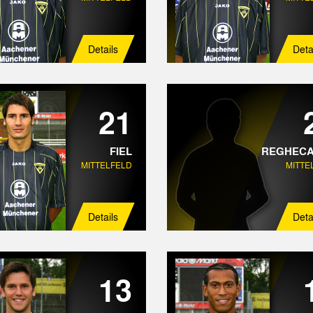
Details
Deta
21
FIEL
REGHEC
MITTELFELD
MITTE
Details
Deta
13