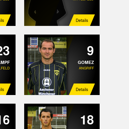
ils
Details
23
9
AMPF
GOMEZ
LFELD
ANGRIFF
ils
Details
16
18