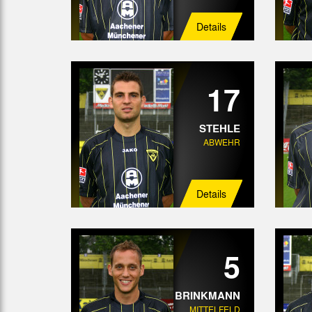
Details
17
STEHLE
ABWEHR
Details
5
BRINKMANN
MITTELFELD