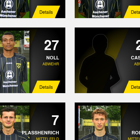
Details
Deta
27
NOLL
CA
ABWEHR
AB
Details
Deta
7
PLASSHENRICH
RO
MITTELFELD
MITTE