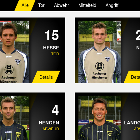
Alle
Tor
Abwehr
Mittelfeld
Angriff
15
HESSE
N
TOR
Details
Deta
4
HENGEN
LAND
ABWEHR
AB