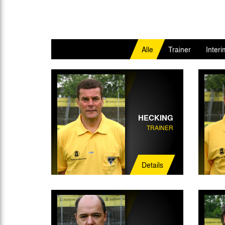
Alle
Trainer
Interi
HECKING
TRAINER
Details