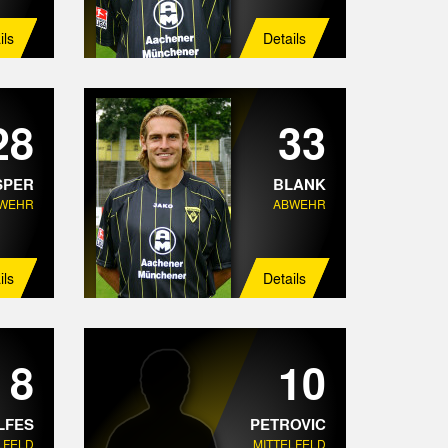
ils
Details
28
33
SPER
BLANK
WEHR
ABWEHR
ils
Details
8
10
LFES
PETROVIC
LFELD
MITTELFELD