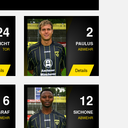
24
2
ICHT
PAULUS
TOR
ABWEHR
ils
Details
6
12
GRAF
SICHONE
WEHR
ABWEHR