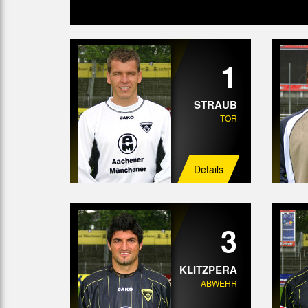
1
STRAUB
TOR
Details
3
KLITZPERA
ABWEHR