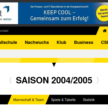
ontakt
chiv
llschule
Nachwuchs
Klub
Business
CS
egner
FB-Pokal
istorie
torie
el
SAISON 2004/2005
Mannschaft & Team
Spiele & Tabelle
Statistik