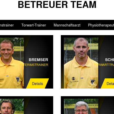
BETREUER TEAM
mstrainer
Torwart-Trainer
Mannschaftsarzt
Physiotherapeu
BREMSER
SCH
INTERIMSTRAINER
TORWART-TR
Details
Deta