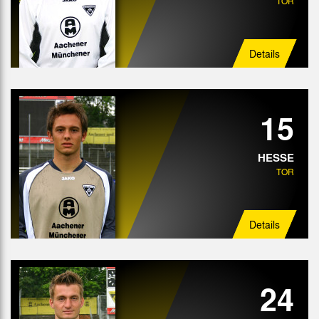
TOR
Angriff
Details
15
HESSE
TOR
Details
24