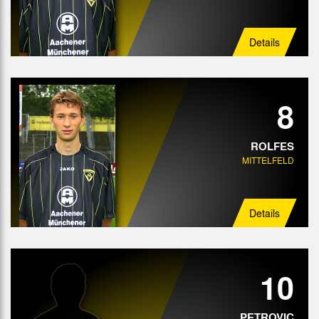
Details
8
ROLFES
MITTELFELD
Details
10
PETROVIC