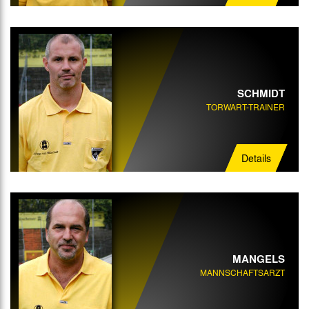
SCHMIDT
TORWART-TRAINER
Details
MANGELS
MANNSCHAFTSARZT