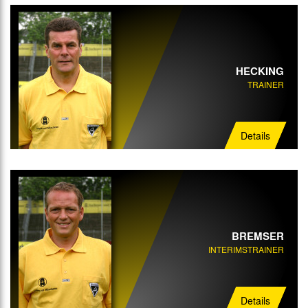
Trainer
Interimstrainer
Torwart-Trainer
HECKING
TRAINER
Mannschaftsarzt
Physiotherapeut
Details
Mannschaftsbetreuer
BREMSER
INTERIMSTRAINER
Details