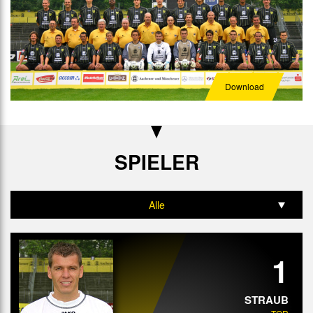
Download
SPIELER
Alle
Tor
1
Abwehr
Mittelfeld
STRAUB