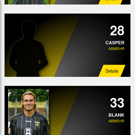
28
CASPER
ABWEHR
Details
33
BLANK
ABWEHR