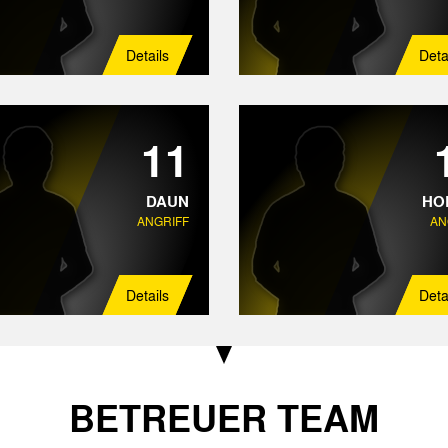
Details
Deta
11
DAUN
HO
ANGRIFF
AN
Details
Deta
BETREUER TEAM