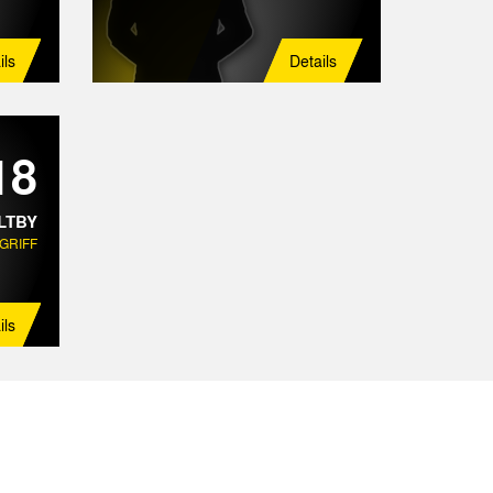
ils
Details
18
LTBY
GRIFF
ils