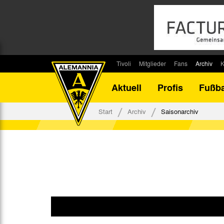
Tivoli
Mitglieder
Fans
Archiv
K
Stadion
Mitglied werden
Fan-Infos
Saisonar
Aktuell
Profis
Fußba
Stadiontouren
Downloads
Fanbeauftragte
Bilanz G
Stadionsprecher
Kontakt
Fanbeirat
Bilanz D
Start
Archiv
Saisonarchiv
Anreise
Fan-Klubs
Vereins-H
Tickets
Fanprojekt
Tivoli-His
Veranstaltungen
Ahnentaf
Team Tivoli
Akkreditierungen
Stadionordnung
Stadiongaststätte Klömpchensklub