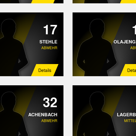
17
STEHLE
OLAJENG
ABWEHR
AB
Details
Deta
32
ACHENBACH
LAGER
ABWEHR
MITTE