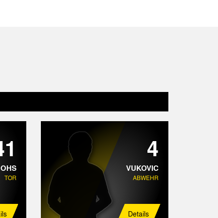
41
4
HOHS
VUKOVIC
TOR
ABWEHR
ils
Details