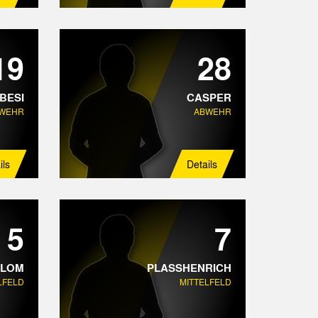
19
28
BESI
CASPER
WEHR
ABWEHR
ils
Details
5
7
BLOM
PLASSHENRICH
LFELD
MITTELFELD