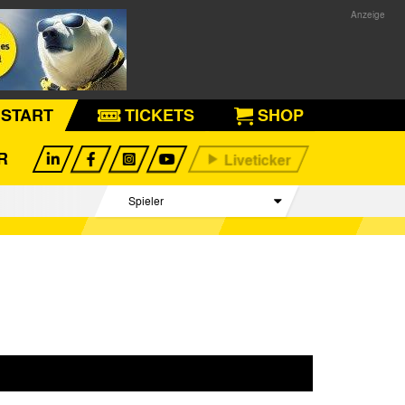
START
TICKETS
SHOP
R
Spieler
Betreuer Team