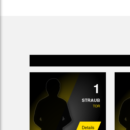
Gegen Rechtsextremismus am Tivoli
Verbotene Symbolik am Tivoli
1
STRAUB
TOR
Details