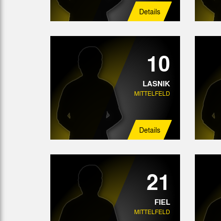
Details
10
LASNIK
MITTELFELD
Details
21
FIEL
MITTELFELD