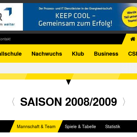
ontakt
chiv
llschule
Nachwuchs
Klub
Business
CS
egner
FB-Pokal
istorie
torie
el
SAISON 2008/2009
Mannschaft & Team
Spiele & Tabelle
Statistik