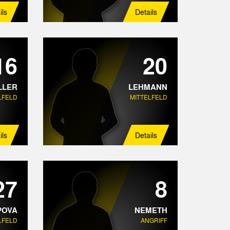
ils
Details
16
20
LLER
LEHMANN
LFELD
MITTELFELD
ils
Details
27
8
POVA
NEMETH
LFELD
ANGRIFF