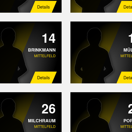
Details
Deta
14
BRINKMANN
MÜ
MITTELFELD
MITTE
Details
Deta
26
MILCHRAUM
PO
MITTELFELD
MITTE