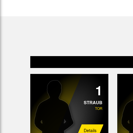
Gegen Rechtsextremismus am Tivoli
Verbotene Symbolik am Tivoli
1
STRAUB
TOR
Details