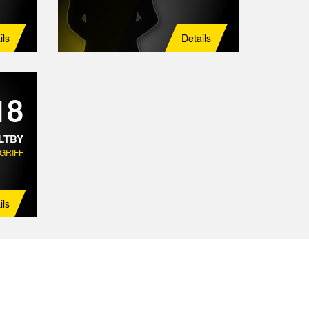
ils
Details
18
LTBY
GRIFF
ils