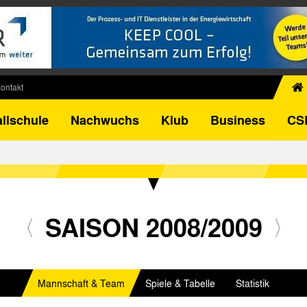
ontakt
chiv
llschule
Nachwuchs
Klub
Business
CS
egner
FB-Pokal
istorie
torie
el
SAISON 2008/2009
Mannschaft & Team
Spiele & Tabelle
Statistik