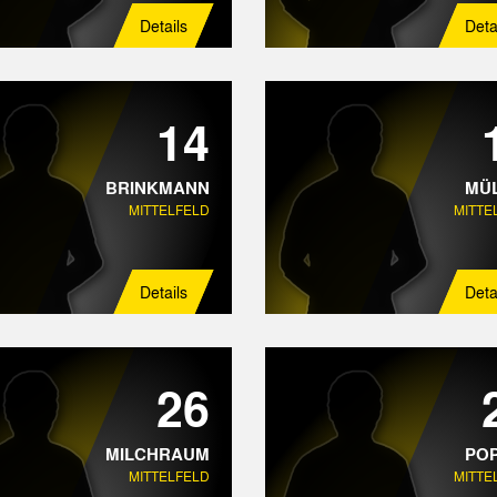
Details
Deta
14
BRINKMANN
MÜ
MITTELFELD
MITTE
Details
Deta
26
MILCHRAUM
PO
MITTELFELD
MITTE