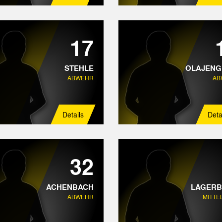
17
STEHLE
OLAJENG
ABWEHR
AB
Details
Deta
32
ACHENBACH
LAGER
ABWEHR
MITTE