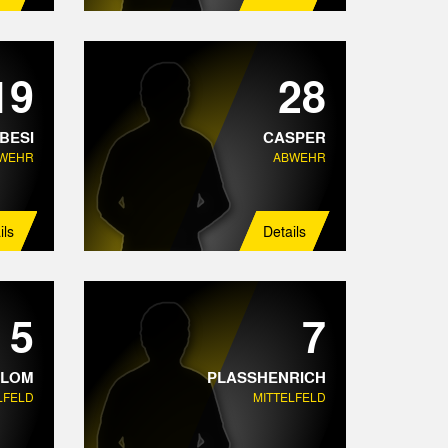
19
28
BESI
CASPER
WEHR
ABWEHR
ils
Details
5
7
BLOM
PLASSHENRICH
LFELD
MITTELFELD