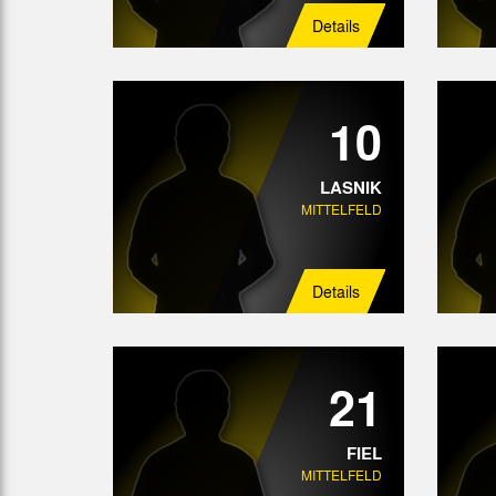
Details
10
LASNIK
MITTELFELD
Details
21
FIEL
MITTELFELD