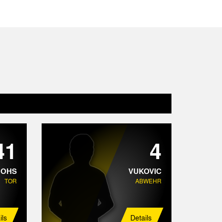
41
4
HOHS
VUKOVIC
TOR
ABWEHR
ils
Details