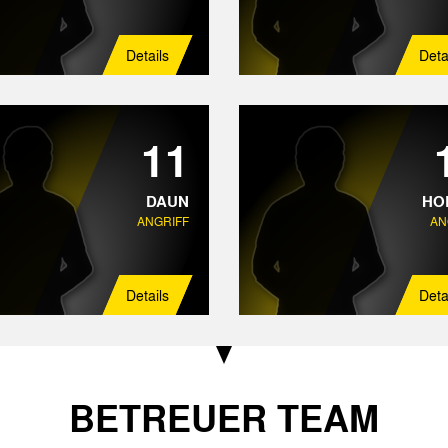
Details
Deta
11
DAUN
HO
ANGRIFF
AN
Details
Deta
BETREUER TEAM