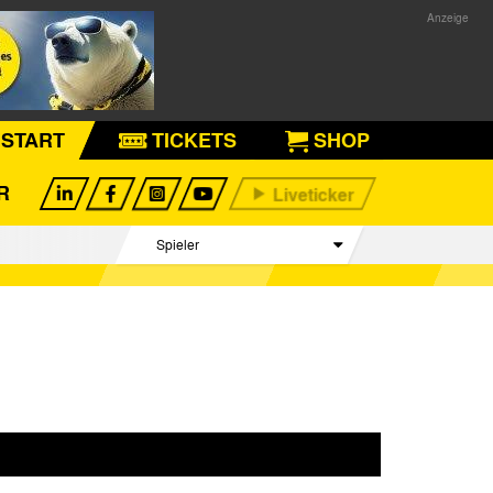
START
TICKETS
SHOP
R
Spieler
Betreuer Team