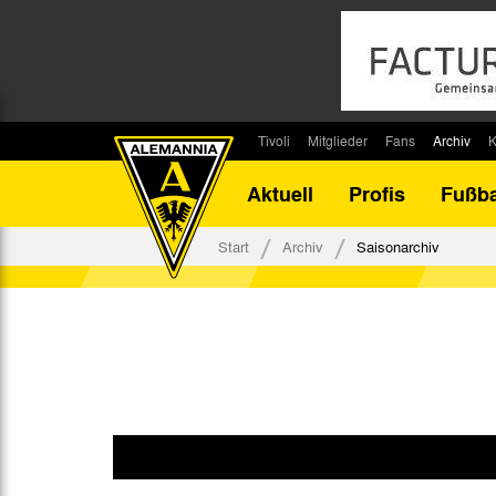
Tivoli
Mitglieder
Fans
Archiv
K
Stadion
Mitglied werden
Fan-Infos
Saisonar
Aktuell
Profis
Fußba
Stadiontouren
Downloads
Fanbeauftragte
Bilanz G
Stadionsprecher
Kontakt
Fanbeirat
Bilanz D
Start
Archiv
Saisonarchiv
Anreise
Fan-Klubs
Vereins-H
Tickets
Fanprojekt
Tivoli-His
Veranstaltungen
Ahnentaf
Team Tivoli
Akkreditierungen
Stadionordnung
Stadiongaststätte Klömpchensklub