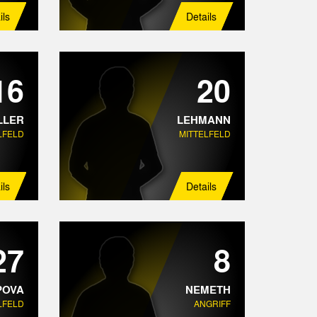
ils
Details
16
20
LLER
LEHMANN
LFELD
MITTELFELD
ils
Details
27
8
POVA
NEMETH
LFELD
ANGRIFF