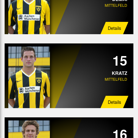
MITTELFELD
Details
15
KRATZ
MITTELFELD
Details
16