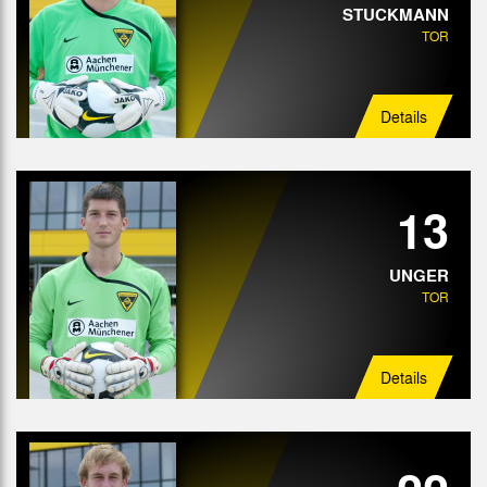
STUCKMANN
TOR
Angriff
Details
13
UNGER
TOR
Details