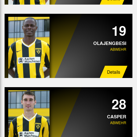
19
OLAJENGBESI
ABWEHR
Details
28
CASPER
ABWEHR