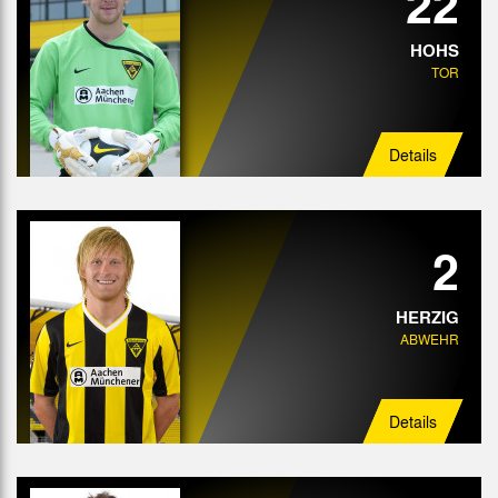
22
HOHS
TOR
Details
2
HERZIG
ABWEHR
Details