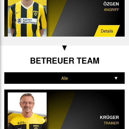
ÖZGEN
ANGRIFF
Details
BETREUER TEAM
Alle
Trainer
Co-Trainer
Torwart-Trainer
KRÜGER
TRAINER
Athletik-Trainer