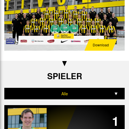
Download
SPIELER
Alle
Tor
1
Abwehr
Mittelfeld