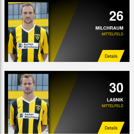
26
MILCHRAUM
MITTELFELD
Details
30
LASNIK
MITTELFELD
Details