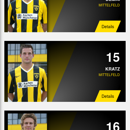
MITTELFELD
Details
15
KRATZ
MITTELFELD
Details
16