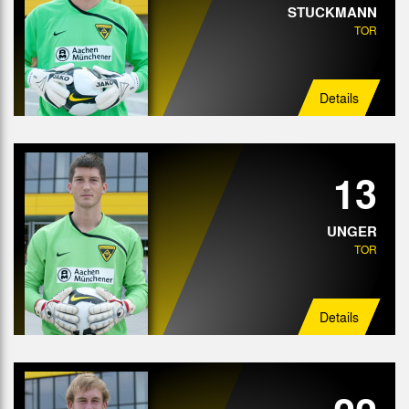
STUCKMANN
TOR
Angriff
Details
13
UNGER
TOR
Details