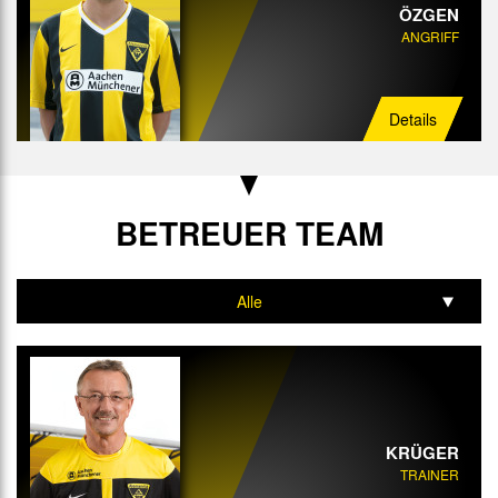
ÖZGEN
ANGRIFF
Details
BETREUER TEAM
Alle
Trainer
Co-Trainer
Torwart-Trainer
KRÜGER
TRAINER
Athletik-Trainer