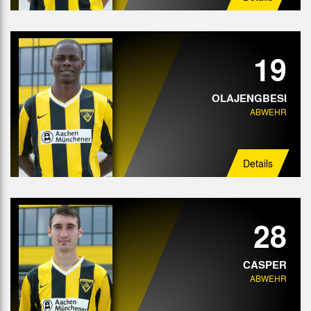
19
OLAJENGBESI
ABWEHR
Details
28
CASPER
ABWEHR