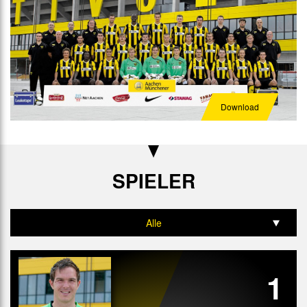
Download
SPIELER
Alle
Tor
1
Abwehr
Mittelfeld