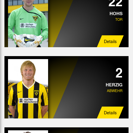
22
HOHS
TOR
Details
2
HERZIG
ABWEHR
Details