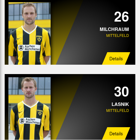
26
MILCHRAUM
MITTELFELD
Details
30
LASNIK
MITTELFELD
Details