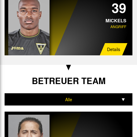
39
MICKELS
ANGRIFF
Details
BETREUER TEAM
Alle
Trainer
Interimstrainer
Athletik-Trainer