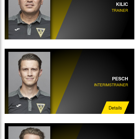
KILIC
TRAINER
Mannschaftsarzt
Physiotherapeut
PESCH
INTERIMSTRAINER
Details