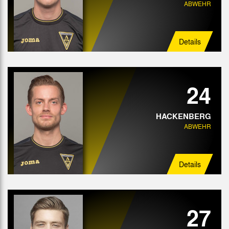
ABWEHR
Details
24
HACKENBERG
ABWEHR
Details
27