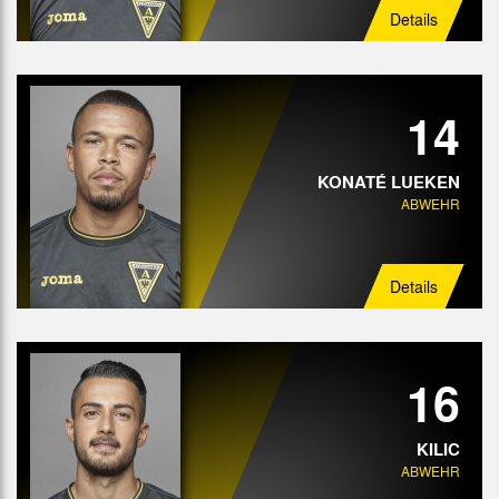
Details
14
KONATÉ LUEKEN
ABWEHR
Details
16
KILIC
ABWEHR