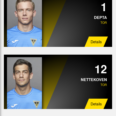
1
Abwehr
Mittelfeld
DEPTA
TOR
Angriff
Details
12
NETTEKOVEN
TOR
Details