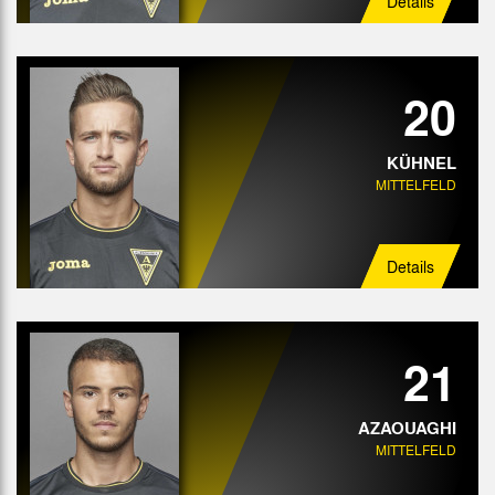
Details
20
KÜHNEL
MITTELFELD
Details
21
AZAOUAGHI
MITTELFELD