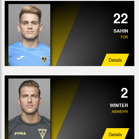
22
SAHIN
TOR
Details
2
WINTER
ABWEHR
Details