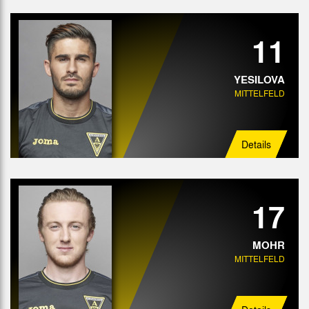
11
YESILOVA
MITTELFELD
Details
17
MOHR
MITTELFELD