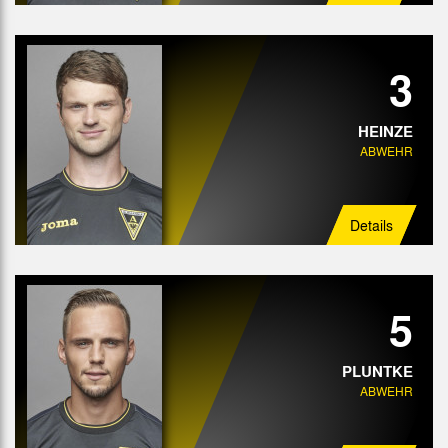
3
HEINZE
ABWEHR
Details
5
PLUNTKE
ABWEHR