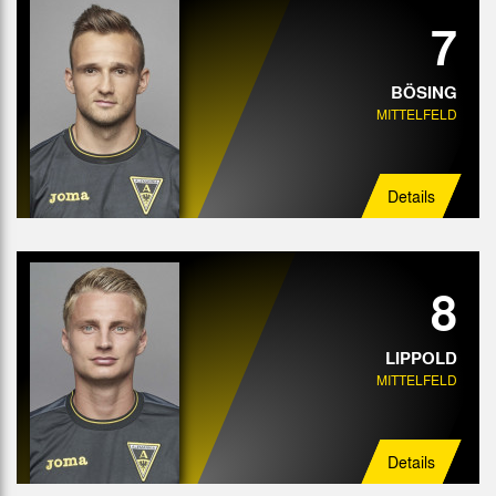
7
BÖSING
MITTELFELD
Details
8
LIPPOLD
MITTELFELD
Details