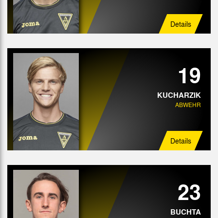
Details
19
KUCHARZIK
ABWEHR
Details
23
BUCHTA