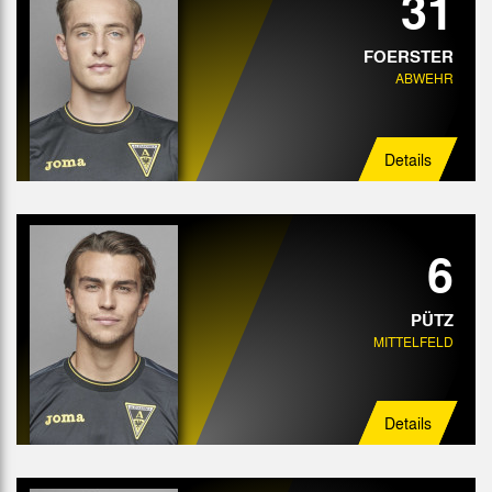
31
FOERSTER
ABWEHR
Details
6
PÜTZ
MITTELFELD
Details