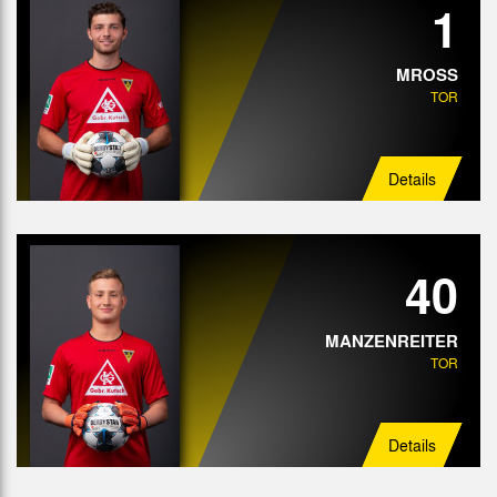
1
Abwehr
Mittelfeld
MROSS
TOR
Angriff
Details
40
MANZENREITER
TOR
Details