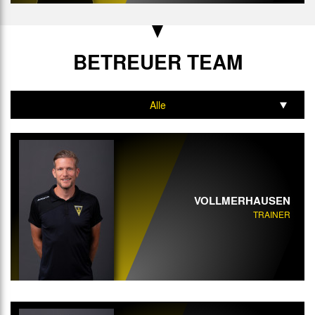
BETREUER TEAM
Alle
Trainer
Co-Trainer
Athletik-Trainer
VOLLMERHAUSEN
TRAINER
Mannschaftsarzt
Physiotherapeut