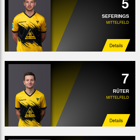
5
SEFERINGS
MITTELFELD
Details
7
RÜTER
MITTELFELD
Details