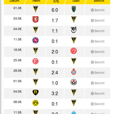
Datum
Heim
Erg.
Gast
Bericht
Coupe du pays sans frontières
01.08.
6:0
Bericht
Testspiele
03.08.
1:7
Bericht
04.08.
1:1
Bericht
11.08.
0:1
Bericht
18.08.
2:0
Bericht
25.08.
0:1
Bericht
28.08.
2:4
Bericht
01.09.
1:0
Bericht
04.09.
3:2
Bericht
08.09.
0:1
Bericht
11.09.
3:3