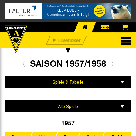
SAISON 1957/1958
Spiele & Tabelle
Mannschaft & Team
Alle Spiele
Oberliga West
1957
Westdeutscher Pokal