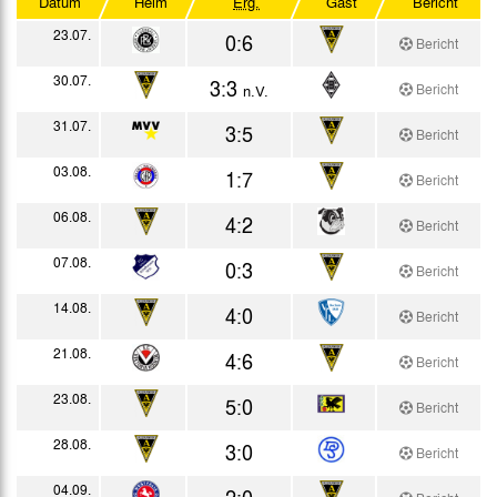
Datum
Heim
Erg.
Gast
Bericht
Westdt. Pokal Forts.
23.07.
0:6
Bericht
Testspiele
30.07.
3:3
Bericht
n.V.
31.07.
3:5
Bericht
03.08.
1:7
Bericht
06.08.
4:2
Bericht
07.08.
0:3
Bericht
14.08.
4:0
Bericht
21.08.
4:6
Bericht
23.08.
5:0
Bericht
28.08.
3:0
Bericht
04.09.
2:0