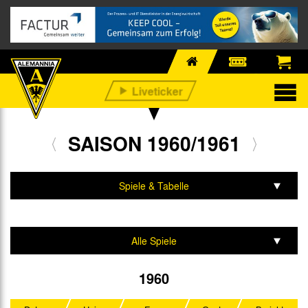
SAISON 1960/1961
Spiele & Tabelle
Mannschaft & Team
Alle Spiele
Oberliga West
1960
Westdeutscher Pokal