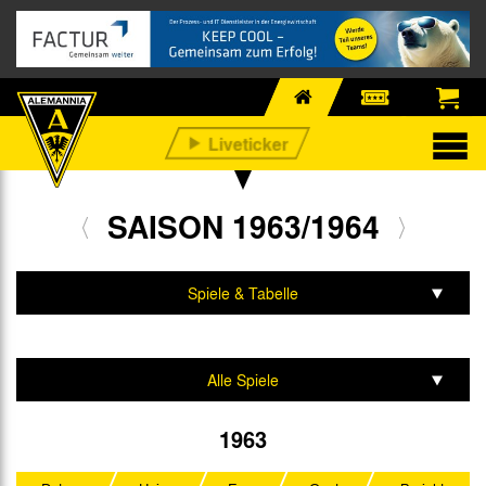
SAISON 1963/1964
Spiele & Tabelle
Mannschaft & Team
Alle Spiele
Aufstiegsrunde
1963
Regionalliga West