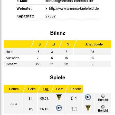
E-Mail:
kontakt@arminia-bielefeld.de
Website:
http://www.arminia-bielefeld.de
Kapazität:
27332
Bilanz
S
U
N
Anz. Spiele
Heim
15
3
7
25
Auswärts
7
8
15
30
Gesamt
22
11
22
55
Spiele
Datum
Heim
Erg.
Gast
Bericht
0:1
31
05.04.
Bericht
2024
1:1
12
26.10.
Bericht