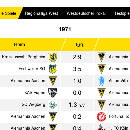
lle Spiele
Regionalliga West
Westdeutscher Pokal
Testspie
1971
Heim
Erg.
2:9
Kreisauswahl Bergheim
Alemannia
3:5
Eschweiler SG
Alemannia
1:0
Alemannia Aachen
Aston Villa
0:0
KAS Eupen
Alemannia
1:3
SC Wegberg
Alemannia
n.V.
0:2
Alemannia Aachen
Fortuna Kö
0:4
Alemannia Aachen
1. FC Köln