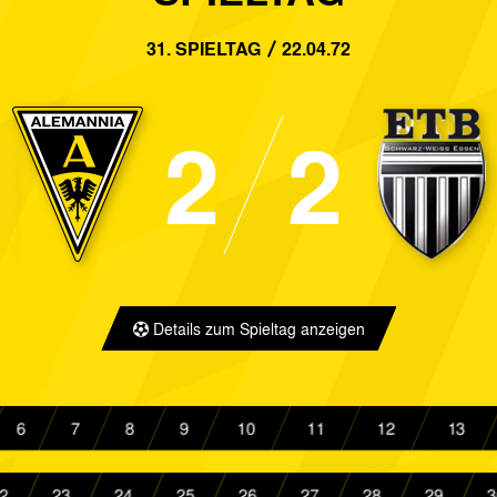
5:3
Alemannia Aachen
Preußen M
31. SPIELTAG
22.04.72
8:0
Alemannia Aachen
Reipas Laht
1:1
DJK Gütersloh
Alemannia
2
2
2:1
SV Breinig
Alemannia
1:1
Alemannia Aachen
SG Wattens
1:2
Jülich 1910
Alemannia
1:2
KFC Uerdingen
Alemannia
Details zum Spieltag anzeigen
1:1
Alemannia Aachen
SpVgg Erke
3:1
Alemannia Aachen
Lüner SV
6
7
8
9
10
11
12
13
1:1
ETB SW Essen
Alemannia
2
23
24
25
26
27
28
29
3