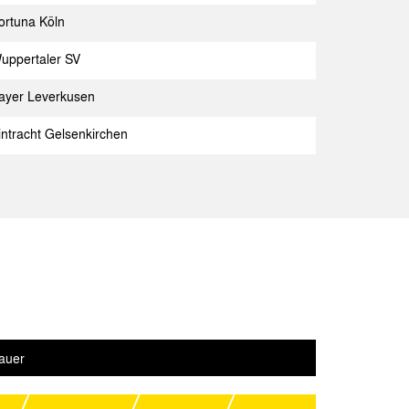
ortuna Köln
e
Spielbericht
uppertaler SV
en
Spielbericht
ayer Leverkusen
hen
Spielbericht
intracht Gelsenkirchen
hen
Spielbericht
n 04
Spielbericht
hen
Spielbericht
Spielbericht
hen
Spielbericht
auer
Spielbericht