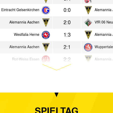
0:0
Eintracht Gelsenkirchen
Alemannia
2:0
Alemannia Aachen
VfR 06 Neu
1:3
Westfalia Herne
Alemannia
2:1
Alemannia Aachen
Wuppertale
2:2
Rot-Weiss Essen
Alemannia
3:4
Rhenania Eschweiler
Alemannia
2:0
Alemannia Aachen
VfL Klafeld
4:4
VfR Forst
Alemannia
0:1
SC Viktoria Köln 04
Alemannia
SPIELTAG