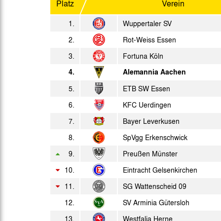
Platz
Verein
So. 09.04.1972
1.
Wuppertaler SV
So. 16.04.1972
2.
Rot-Weiss Essen
3.
Fortuna Köln
Sa. 22.04.1972
4.
Alemannia Aachen
Sa. 29.04.1972
5.
ETB SW Essen
6.
KFC Uerdingen
Sa. 06.05.1972
7.
Bayer Leverkusen
So. 14.05.1972
8.
SpVgg Erkenschwick
9.
Preußen Münster
10.
Eintracht Gelsenkirchen
11.
SG Wattenscheid 09
12.
SV Arminia Gütersloh
13.
Westfalia Herne