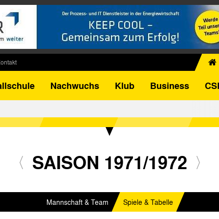
ontakt
chiv
llschule
Nachwuchs
Klub
Business
CS
egner
FB-Pokal
istorie
torie
el
SAISON 1971/1972
Mannschaft & Team
Spiele & Tabelle