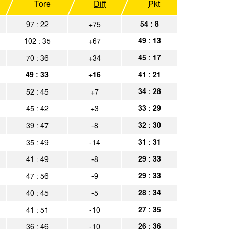
Tore
Diff
Pkt
hen
Spielbericht
54 : 8
97 : 22
+75
hen
Spielbericht
49 : 13
102 : 35
+67
45 : 17
70 : 36
+34
Spielbericht
49 : 33
+16
41 : 21
hen
Spielbericht
34 : 28
52 : 45
+7
33 : 29
45 : 42
+3
sen
Spielbericht
32 : 30
39 : 47
-8
hen
Spielbericht
31 : 31
35 : 49
-14
29 : 33
41 : 49
-8
29 : 33
47 : 56
-9
28 : 34
40 : 45
-5
27 : 35
41 : 51
-10
26 : 36
36 : 46
-10