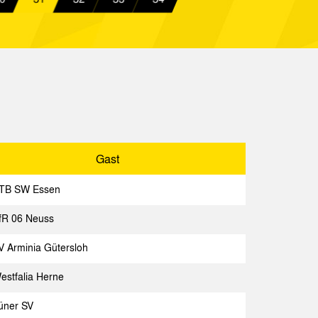
ln
Spielbericht
emen
Spielbericht
 Aachen
Spielbericht
 Gütersloh
Spielbericht
Oberhausen
Spielbericht
Gast
TB SW Essen
fR 06 Neuss
Gast
Spielbericht
V Arminia Gütersloh
nkirchen
Spielbericht
estfalia Herne
üner SV
hen
Spielbericht