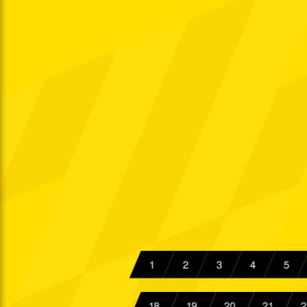
Sa. 25.09.1971
Do. 30.09.1971
So. 03.10.1971
Mi. 06.10.1971
Sa. 09.10.1971
Di. 12.10.1971
So. 17.10.1971
Sa. 23.10.1971
Sa. 30.10.1971
1
2
3
4
5
So. 07.11.1971
18
19
20
21
2