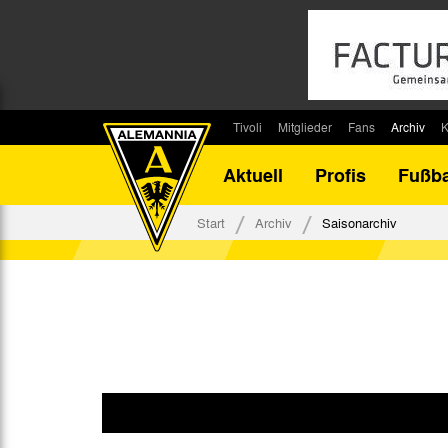
Tivoli
Mitglieder
Fans
Archiv
K
Stadion
Mitglied werden
Fan-Infos
Saisonar
Aktuell
Profis
Fußba
Stadiontouren
Downloads
Fanbeauftragte
Bilanz G
Stadionsprecher
Kontakt
Fanbeirat
Bilanz D
Start
Archiv
Saisonarchiv
Anreise
Fan-Klubs
Vereins-H
Tickets
Fanprojekt
Tivoli-His
Veranstaltungen
Ahnentaf
Team Tivoli
Akkreditierungen
Stadionordnung
Stadiongaststätte Klömpchensklub