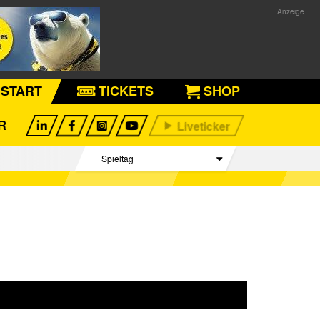
START
TICKETS
SHOP
R
Spieltag
Begegnungen
Tabelle