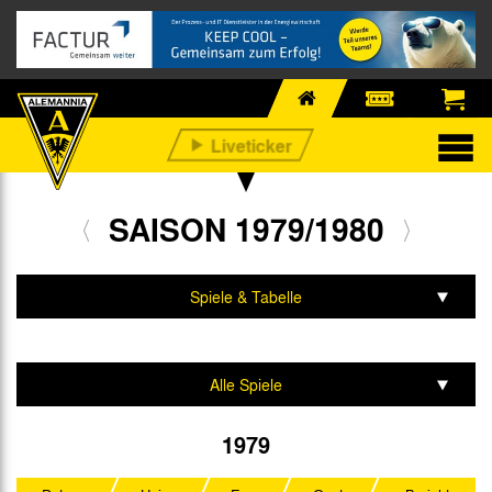
SAISON 1979/1980
Spiele & Tabelle
Mannschaft & Team
Alle Spiele
2. Liga Nord
1979
DFB-Pokal