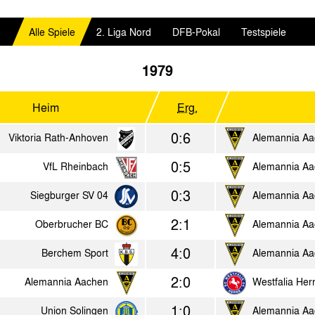
Alle Spiele
2. Liga Nord
DFB-Pokal
Testspiele
1979
Heim
Erg.
0:6
Viktoria Rath-Anhoven
Alemannia A
0:5
VfL Rheinbach
Alemannia A
0:3
Siegburger SV 04
Alemannia A
2:1
Oberbrucher BC
Alemannia A
4:0
Berchem Sport
Alemannia A
2:0
Alemannia Aachen
Westfalia Her
1:0
Union Solingen
Alemannia A