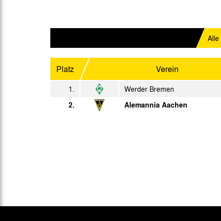
2. L.
So. 09.12.1979
2. L.
Sa. 15.12.1979
Alle
2. L.
Do. 20.12.1979
Platz
Verein
1.
Werder Bremen
2.
Alemannia Aachen
Sp.
Datum
Sa. 05.01.1980
Mi. 09.01.1980
Fr. 11.01.1980
Sa. 19.01.1980
2. L.
Sa. 26.01.1980