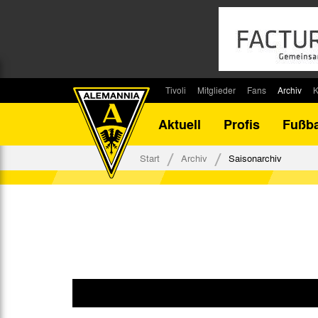
Tivoli
Mitglieder
Fans
Archiv
K
Stadion
Mitglied werden
Fan-Infos
Saisonar
Aktuell
Profis
Fußba
Stadiontouren
Downloads
Fanbeauftragte
Bilanz G
Stadionsprecher
Kontakt
Fanbeirat
Bilanz D
Start
Archiv
Saisonarchiv
Anreise
Fan-Klubs
Vereins-H
Tickets
Fanprojekt
Tivoli-His
Veranstaltungen
Ahnentaf
Team Tivoli
Akkreditierungen
Stadionordnung
Stadiongaststätte Klömpchensklub