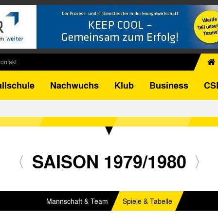
ontakt
chiv
llschule
Nachwuchs
Klub
Business
CS
egner
FB-Pokal
istorie
torie
el
SAISON 1979/1980
Mannschaft & Team
Spiele & Tabelle