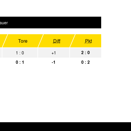
Spielbericht
achen
Spielbericht
auer
over
Spielbericht
achen
Spielbericht
Tore
Diff
Pkt
2 : 0
1 : 0
+1
0 : 1
-1
0 : 2
Gast
Spielbericht
Spielbericht
lf Belgien
Spielbericht
chen
Spielbericht
Spielbericht