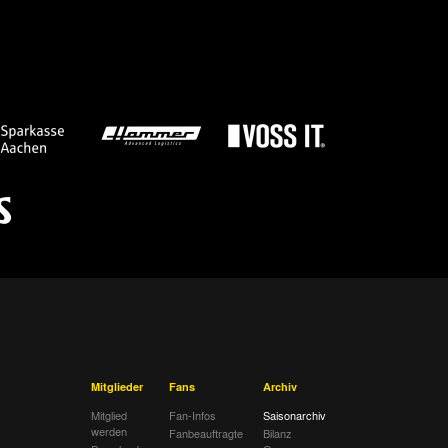
chen
Spielbericht
ld
Spielbericht
chen
Spielbericht
chen
Spielbericht
a Berlin
Spielbericht
chen
Spielbericht
ter
Spielbericht
chen
Spielbericht
enscheid
Spielbericht
ladbach
Spielbericht
Mitglieder
Fans
Archiv
chen
Spielbericht
Mitglied
Fan-Infos
Saisonarchiv
werden
Fanbeauftragte
Bilanz