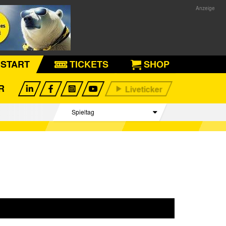
START
TICKETS
SHOP
R
Spieltag
Begegnungen
Tabelle