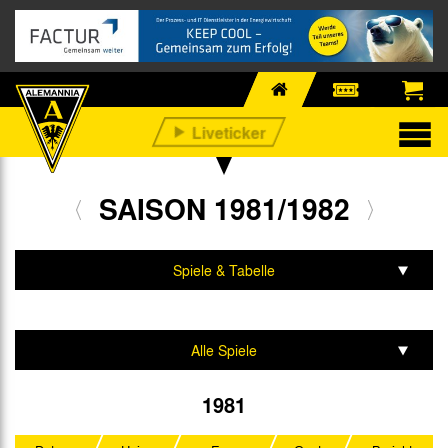
SAISON 1981/1982
Spiele & Tabelle
Mannschaft & Team
Alle Spiele
2. Bundesliga
1981
DFB-Pokal