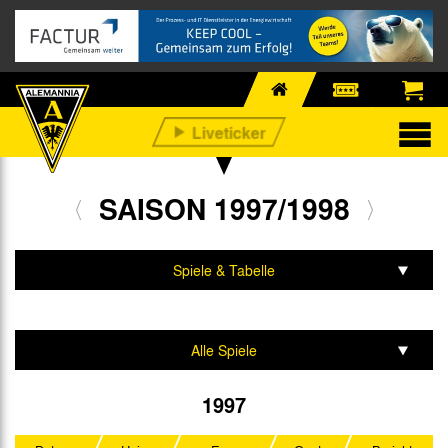
SAISON 1997/1998
Spiele & Tabelle
Mannschaft & Team
Alle Spiele
Regionalliga West/Südwest
1997
Kreispokal