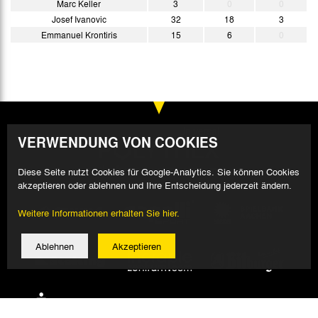
Marc Keller
3
0
0
Josef Ivanovic
32
18
3
Emmanuel Krontiris
15
6
0
VERWENDUNG VON COOKIES
Diese Seite nutzt Cookies für Google-Analytics. Sie können Cookies
akzeptieren oder ablehnen und Ihre Entscheidung jederzeit ändern.
Weitere Informationen erhalten Sie hier.
Ablehnen
Akzeptieren