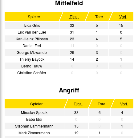
Mittelfeld
Spieler
Eins.
Tore
Vorl.
Ivica Grlic
32
5
15
Eric van der Luer
31
1
8
Karl-Heinz Pflipsen
23
4
5
Daniel Ferl
11
0
0
George Mbwando
28
3
0
Thierry Bayock
14
2
1
Bernd Rauw
0
0
0
Christian Schäfer
0
0
0
Angriff
Spieler
Eins.
Tore
Vorl.
Miroslav Spizak
33
6
4
Baba Iddi
0
0
0
Stephan Lämmermann
15
0
1
Mark Zimmermann
19
1
0