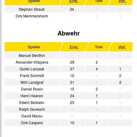
Spieler
Eins.
Tore
Vorl.
Stephan Straub
34
0
0
Dirk Memmersheim
0
0
0
Abwehr
Spieler
Eins.
Tore
Vorl.
Manuel Benthin
0
0
0
Alexander Klitzpera
28
2
0
Quido Lanzaat
27
4
1
Frank Schmidt
10
0
2
Willi Landgraf
31
0
2
Daniel Rosin
15
2
0
Henri Heeren
24
1
0
Edwin Bediako
23
1
0
Ralph Gunesch
0
0
0
David Marso
0
0
0
Dirk Caspers
10
1
0