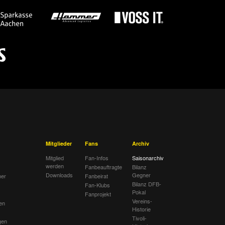
Mitglieder
Fans
Archiv
Mitglied
Fan-Infos
Saisonarchiv
werden
Fanbeauftragte
Bilanz
Downloads
Gegner
her
Fanbeirat
Bilanz DFB-
Fan-Klubs
Pokal
Fanprojekt
Vereins-
en
Historie
Tivoli-
gen