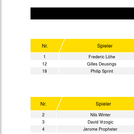
Gegen Rechtsextremismus am Tivoli
Verbotene Symbolik am Tivoli
Nr.
Spieler
1
Frederic Löhe
12
Gilles Deusings
18
Philip Sprint
Nr.
Spieler
2
Nils Winter
3
David Vrzogic
4
Jerome Propheter