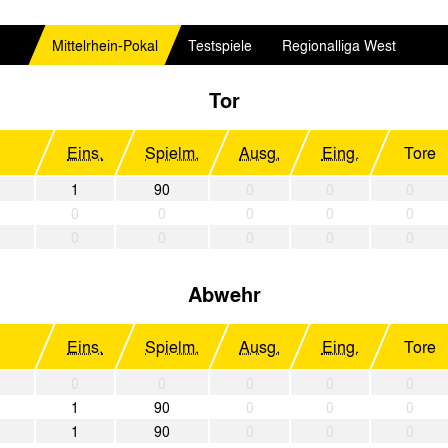
Mittelrhein-Pokal
Testspiele
Regionalliga West
Tor
Eins.
Spielm.
Ausg.
Eing.
Tore
1
90
0
0
0
0
0
0
0
0
0
0
0
0
0
Abwehr
Eins.
Spielm.
Ausg.
Eing.
Tore
0
0
0
0
0
1
90
0
0
0
1
90
0
0
0