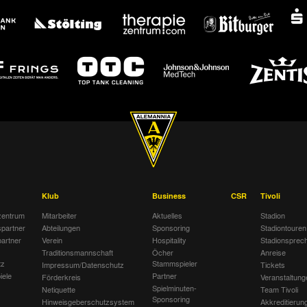
Klub
Business
CSR
Tivoli
entrum
Mitarbeiter
Aktuelles
Stadion
spartner
Abteilungen
Sponsoring
Stadiontouren
artner
Verein
Hospitality
Stadionsprec
Traditionsmannschaft
Öcher
Anreise
tz
Stammspieler
Impressum/Datenschutz
Tickets
iele
Partner
Förderkreis
Veranstaltung
Spielminuten-
Netiquette
Team Tivoli
Sponsoring
Hinweisgeberschutzsystem
Akkreditierun