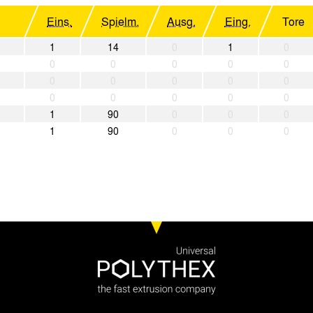
Eins.
Spielm.
Ausg.
Eing.
Tore
1
14
0
1
0
0
0
0
0
0
0
0
0
0
0
0
0
0
0
0
1
90
0
0
0
1
90
0
0
0