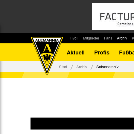
Tivoli
Mitglieder
Fans
Archiv
K
Stadion
Mitglied werden
Fan-Infos
Saisonar
Aktuell
Profis
Fußba
Stadiontouren
Downloads
Fanbeauftragte
Bilanz G
Stadionsprecher
Kontakt
Fanbeirat
Bilanz D
Start
Archiv
Saisonarchiv
Anreise
Fan-Klubs
Vereins-H
Tickets
Fanprojekt
Tivoli-His
Veranstaltungen
Ahnentaf
Team Tivoli
Akkreditierungen
Stadionordnung
Stadiongaststätte Klömpchensklub