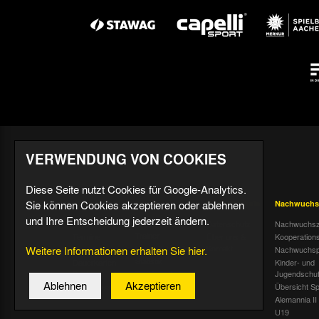
VERWENDUNG VON COOKIES
Diese Seite nutzt Cookies für Google-Analytics.
Sie können Cookies akzeptieren oder ablehnen
Aktuell
Profis
Fußballschule
Nachwuchs
und Ihre Entscheidung jederzeit ändern.
Nachrichten
Mannschaft &
Datenschutz
Nachwuchsz
Trainer
Termine
Über uns &
Kooperation
Spiele & Tabelle
Kontakt
Weitere Informationen erhalten Sie hier.
Tivoli Echo
Nachwuchsp
Statistik
Dauerkarten-
Kinder- und
Deal
Trainingsplan
Jugendschu
Ablehnen
Akzeptieren
Radiostream
Geburtstage
Übersicht Sp
Alemannia II
U19