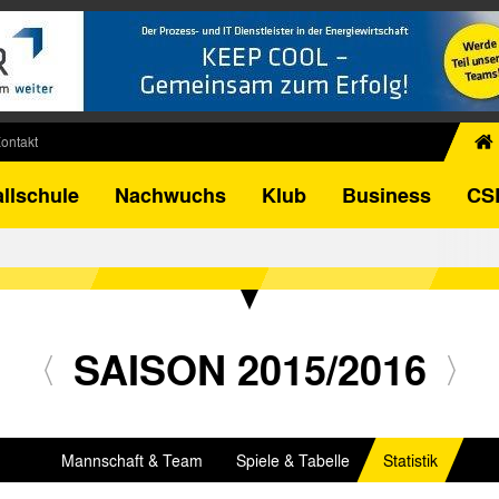
ontakt
chiv
llschule
Nachwuchs
Klub
Business
CS
egner
FB-Pokal
istorie
torie
el
SAISON 2015/2016
Mannschaft & Team
Spiele & Tabelle
Statistik