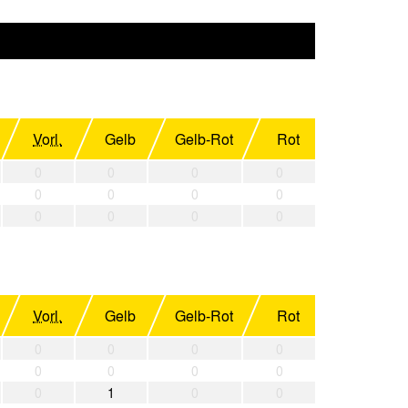
Vorl.
Gelb
Gelb-Rot
Rot
0
0
0
0
0
0
0
0
0
0
0
0
Vorl.
Gelb
Gelb-Rot
Rot
0
0
0
0
0
0
0
0
0
1
0
0