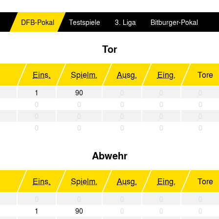
DFB-Pokal
Testspiele
3. Liga
Bitburger-Pokal
Tor
Eins.
Spielm.
Ausg.
Eing.
Tore
1
90
0
0
0
0
0
0
0
0
0
0
0
0
0
0
0
0
0
0
Abwehr
Eins.
Spielm.
Ausg.
Eing.
Tore
0
0
0
0
0
1
90
0
0
0