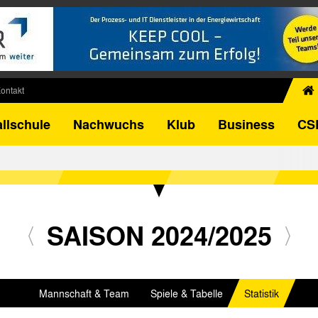
ontakt
chiv
llschule
Nachwuchs
Klub
Business
CS
egner
FB-Pokal
istorie
torie
el
SAISON 2024/2025
Mannschaft & Team
Spiele & Tabelle
Statistik