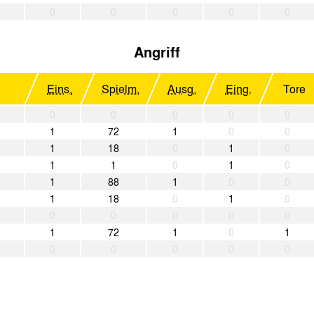
0
0
0
0
0
Angriff
Eins.
Spielm.
Ausg.
Eing.
Tore
0
0
0
0
0
1
72
1
0
0
1
18
0
1
0
1
1
0
1
0
1
88
1
0
0
1
18
0
1
0
0
0
0
0
0
1
72
1
0
1
0
0
0
0
0