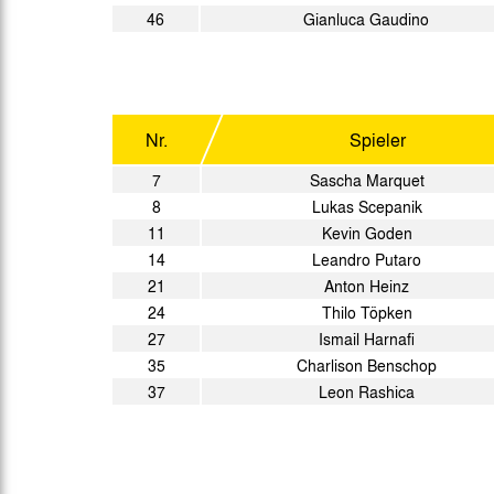
46
Gianluca Gaudino
Nr.
Spieler
7
Sascha Marquet
8
Lukas Scepanik
11
Kevin Goden
14
Leandro Putaro
21
Anton Heinz
24
Thilo Töpken
27
Ismail Harnafi
35
Charlison Benschop
37
Leon Rashica