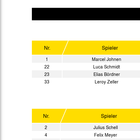
Gegen Rechtsextremismus am Tivoli
Verbotene Symbolik am Tivoli
Nr.
Spieler
1
Marcel Johnen
22
Luca Schmidt
23
Elias Bördner
33
Leroy Zeller
Nr.
Spieler
2
Julius Schell
4
Felix Meyer