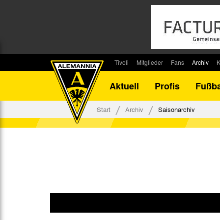
Tivoli
Mitglieder
Fans
Archiv
K
Stadion
Mitglied werden
Fan-Infos
Saisonar
Aktuell
Profis
Fußba
Stadiontouren
Downloads
Fanbeauftragte
Bilanz G
Stadionsprecher
Kontakt
Fanbeirat
Bilanz D
Start
Archiv
Saisonarchiv
Anreise
Fan-Klubs
Vereins-H
Tickets
Fanprojekt
Tivoli-His
Veranstaltungen
Ahnentaf
Team Tivoli
Akkreditierungen
Stadionordnung
Stadiongaststätte Klömpchensklub