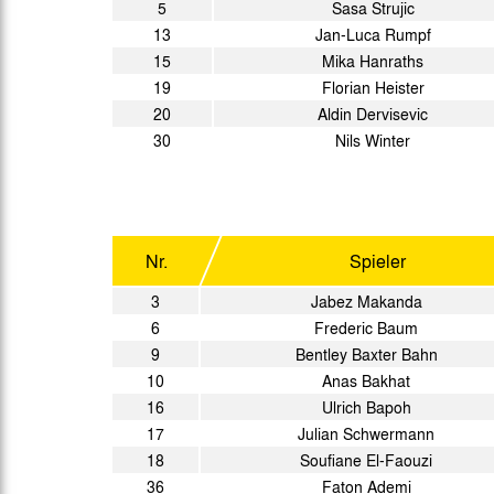
5
Sasa Strujic
13
Jan-Luca Rumpf
15
Mika Hanraths
19
Florian Heister
20
Aldin Dervisevic
30
Nils Winter
Nr.
Spieler
3
Jabez Makanda
6
Frederic Baum
9
Bentley Baxter Bahn
10
Anas Bakhat
16
Ulrich Bapoh
17
Julian Schwermann
18
Soufiane El-Faouzi
36
Faton Ademi