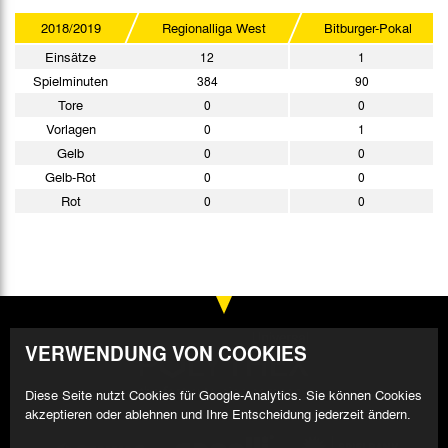
2018/2019
Regionalliga West
Bitburger-Pokal
Einsätze
12
1
Spielminuten
384
90
Tore
0
0
Vorlagen
0
1
Gelb
0
0
Gelb-Rot
0
0
Rot
0
0
VERWENDUNG VON COOKIES
Diese Seite nutzt Cookies für Google-Analytics. Sie können Cookies
akzeptieren oder ablehnen und Ihre Entscheidung jederzeit ändern.