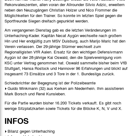
Rekonvaleszenten, allen voran der Allrounder Silvio Adzic, erweitern
neben den Neuzugängen Christian Holzer und Nico Frommer die
Möglichkeiten für den Trainer. So konnte im letzten Spiel gegen die
Sportfreunde Siegen dreifach gepunktet werden.
Am vergangenen Dienstag gab es die letzten Veränderungen im
Unterhaching-Kader. Kapitän Necat Aygün wechselte nach großem
Hin und Her endgültig zum MSV Duisburg, auch Marijo Maric hat den
Verein verlassen. Der 29-jährige Stürmer wechselt zum
Regionalligisten VfR Aalen. Ersatz für den wichtigen Defensivmann
Aygün ist der 28-jährige Kai Oswald, den die Spielvereinigung vom
KSC unter Vertrag genommen hat. Oswald sammelte bisher beim VfB
Stuttgart, Hansa Rostock und Hannover 96 Erfahrungen und blickt auf
insgesamt 73 Einsätze und 3 Tore in der 1. Bundesliga zurück.
Schiedsrichter der Begegnung ist der Polizeibeamte
Guido Winkmann
(32) aus Kerken am Niederrhein. Ihm assistieren
Mark Borsch und René Kunsleben.
Für die Partie wurden bisher 16.200 Tickets verkauft. Es gibt noch
wenige Sitzplatzkarten sowie Tickets für die Blöcke K, N, V und X.
INFOS
Bilanz gegen Unterhaching