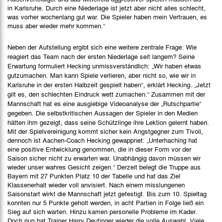
in Karlsruhe. Durch eine Niederlage ist jetzt aber nicht alles schlecht,
was vorher wochenlang gut war. Die Spieler haben mein Vertrauen, es
muss aber wieder mehr kommen.“
Neben der Aufstellung ergibt sich eine weitere zentrale Frage: Wie
reagiert das Team nach der ersten Niederlage seit langem? Seine
Erwartung formuliert Hecking unmissverständlich: „Wir haben etwas
gutzumachen. Man kann Spiele verlieren, aber nicht so, wie wir in
Karlsruhe in der ersten Halbzeit gespielt haben“, erklärt Hecking. „Jetzt
gilt es, den schlechten Eindruck wett zumachen.“ Zusammen mit der
Mannschaft hat es eine ausgiebige Videoanalyse der „Rutschpartie“
gegeben. Die selbstkritischen Aussagen der Spieler in den Medien
hätten ihm gezeigt, dass seine Schützlinge ihre Lektion gelernt haben.
Mit der Spielvereinigung kommt sicher kein Angstgegner zum Tivoli,
dennoch ist Aachen-Coach Hecking gewappnet: „Unterhaching hat
eine positive Entwicklung genommen, die in dieser Form vor der
Saison sicher nicht zu erwarten war. Unabhängig davon müssen wir
wieder unser wahres Gesicht zeigen.“ Derzeit belegt die Truppe aus
Bayern mit 27 Punkten Platz 10 der Tabelle und hat das Ziel
Klassenerhalt wieder voll anvisiert. Nach einem misslungenen
Saisonstart wirkt die Mannschaft jetzt gefestigt. Bis zum 10. Spieltag
konnten nur 5 Punkte geholt werden, in acht Partien in Folge ließ ein
Sieg auf sich warten. Hinzu kamen personelle Probleme im Kader.
Doch nun hat Trainer Harry Deutinger wieder die volle Auswahl. Viele