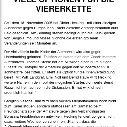
Spielbericht
VIERERKETTE
Bilder
Seit dem 18. November 2005 hat Dieter Hecking - mit einer einzigen
Ausnahme gegen Burghausen - stets dieselbe Anfangsformation aufs
Feld geschickt. Am Sonntag stehen bedingt durch die Gelb-Sperren
von Sergio Pinto und Moses Sichone die ersten größeren
Veränderungen seit Monaten an.
Der viel zitierte breite Kader der Alemannia wird also gegen
Unterhaching gefordert. Tatsächlich bieten sich dem Coach mehrere
Alternativen. Thomas Stehle hat am Mittwoch einen 60-minütigen
Einsatz im Testspiel der Amateure gegen den Wuppertaler SV II
schmerzfrei bestritten. Er steht als Option für die Innenverteidigung
bereit. Mit Willi Landgraf, Emil Noll und Bernd Rauw wirft Hecking
weitere Namen in den Topf der möglichen Starter. „Ich werfe Bernd
Rauw nicht einfach so in die Diskussion. Er hat wirklich sehr
ordentlich trainiert.“
Lediglich Sascha Dum wird nach seinem Muskelfaserriss noch nicht
zum Kader stoßen, sondern stattdessen am Samstag beim
Freundschaftsspiel der Amateure gegen den Verbandsligisten
Borussia Freialdenhoven mitwirken. Hecking tendiert übrigens nicht
dazu, weitere Wechsel vorzunehmen. „Klar ist, dass die
Außenverteidiger und das Mittelfeld aggressiver spielen müssen als