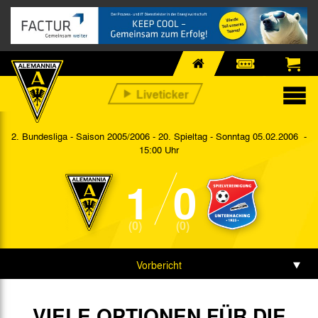
2. Bundesliga - Saison 2005/2006 - 20. Spieltag
- Sonntag 05.02.2006 -
15:00 Uhr
1
0
(0)
(0)
Vorbericht
Spieldaten
VIELE OPTIONEN FÜR DIE