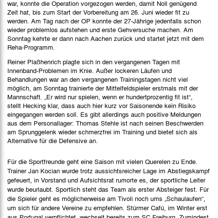
war, konnte die Operation vorgezogen werden, damit Noll genügend
Zeit hat, bis zum Start der Vorbereitung am 26. Juni wieder fit zu
werden. Am Tag nach der OP konnte der 27-Jährige jedenfalls schon
wieder problemlos aufstehen und erste Gehversuche machen. Am
Sonntag kehrte er dann nach Aachen zurück und startet jetzt mit dem
Reha-Programm.
Reiner Plaßhenrich plagte sich in den vergangenen Tagen mit
Innenband-Problemen im Knie. Außer lockeren Läufen und
Behandlungen war an den vergangenen Trainingstagen nicht viel
möglich, am Sonntag trainierte der Mittelfeldspieler erstmals mit der
Mannschaft. „Er wird nur spielen, wenn er hundertprozentig fit ist“,
stellt Hecking klar, dass auch hier kurz vor Saisonende kein Risiko
eingegangen werden soll. Es gibt allerdings auch positive Meldungen
aus dem Personallager: Thomas Stehle ist nach seinen Beschwerden
am Sprunggelenk wieder schmerzfrei im Training und bietet sich als
Alternative für die Defensive an.
Für die Sportfreunde geht eine Saison mit vielen Querelen zu Ende.
Trainer Jan Kocian wurde trotz aussichtsreicher Lage im Abstiegskampf
gefeuert, in Vorstand und Aufsichtsrat rumorte es, der sportliche Leiter
wurde beurlaubt. Sportlich steht das Team als erster Absteiger fest. Für
die Spieler geht es möglicherweise am Tivoli noch ums „Schaulaufen“,
um sich für andere Vereine zu empfehlen. Stürmer Cafú, im Winter erst
aus Portugal verpflichtet, wechselt bereits zum SC Freiburg. Zumindest