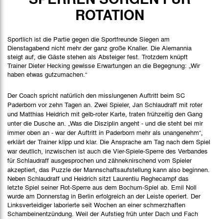
Spielbericht
ROTATION
Bilder
Sportlich ist die Partie gegen die Sportfreunde Siegen am
Dienstagabend nicht mehr der ganz große Knaller. Die Alemannia
steigt auf, die Gäste stehen als Absteiger fest. Trotzdem knüpft
Trainer Dieter Hecking gewisse Erwartungen an die Begegnung: „Wir
haben etwas gutzumachen.“
Der Coach spricht natürlich den misslungenen Auftritt beim SC
Paderborn vor zehn Tagen an. Zwei Spieler, Jan Schlaudraff mit roter
und Matthias Heidrich mit gelb-roter Karte, traten frühzeitig den Gang
unter die Dusche an. „Was die Disziplin angeht - und die steht bei mir
immer oben an - war der Auftritt in Paderborn mehr als unangenehm“,
erklärt der Trainer klipp und klar. Die Ansprache am Tag nach dem Spiel
war deutlich, inzwischen ist auch die Vier-Spiele-Sperre des Verbandes
für Schlaudraff ausgesprochen und zähneknirschend vom Spieler
akzeptiert, das Puzzle der Mannschaftsaufstellung kann also beginnen.
Neben Schlaudraff und Heidrich sitzt Laurentiu Reghecampf das
letzte Spiel seiner Rot-Sperre aus dem Bochum-Spiel ab. Emil Noll
wurde am Donnerstag in Berlin erfolgreich an der Leiste operiert. Der
Linksverteidiger laborierte seit Wochen an einer schmerzhaften
Schambeinentzündung. Weil der Aufstieg früh unter Dach und Fach