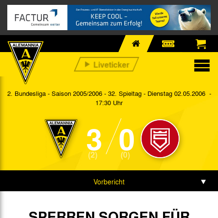
2. Bundesliga - Saison 2005/2006 - 32. Spieltag
- Dienstag 02.05.2006 -
17:30 Uhr
3
0
(2)
(0)
Vorbericht
Spieldaten
SPERREN SORGEN FÜR