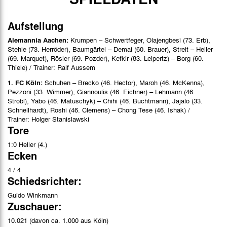
Stimmen
Bilder
Aufstellung
Alemannia Aachen:
Krumpen – Schwertfeger, Olajengbesi (73. Erb),
Stehle (73. Herröder), Baumgärtel – Demai (60. Brauer), Streit – Heller
(69. Marquet), Rösler (69. Pozder), Kefkir (83. Leipertz) – Borg (60.
Thiele) / Trainer: Ralf Aussem
1. FC Köln:
Schuhen – Brecko (46. Hector), Maroh (46. McKenna),
Pezzoni (33. Wimmer), Giannoulis (46. Eichner) – Lehmann (46.
Strobl), Yabo (46. Matuschyk) – Chihi (46. Buchtmann), Jajalo (33.
Schnellhardt), Roshi (46. Clemens) – Chong Tese (46. Ishak) /
Trainer: Holger Stanislawski
Tore
1:0 Heller (4.)
Ecken
4 / 4
Schiedsrichter:
Guido Winkmann
Zuschauer:
10.021 (davon ca. 1.000 aus Köln)