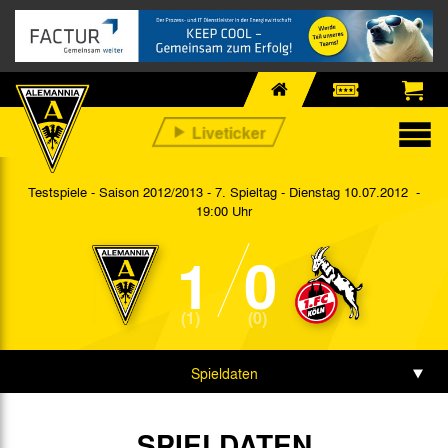
Testspiele - Saison 2012/2013 - 7. Spieltag
- Dienstag 10.07.2012 -
19:00 Uhr
1
0
(1)
(0)
Spieldaten
Spielbericht
SPIELDATEN